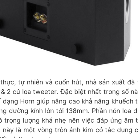
hực, tự nhiên và cuốn hút, nhà sản xuất đã 
 & 2 củ loa tweeter. Đặc biệt nhất trong số n
kế dạng Horn giúp nâng cao khả năng khuếch t
g đường kính lớn tới 138mm. Phần nón loa đư
ó trọng lượng khá nhẹ nên việc đáp ứng âm 
a này là một vòng tròn ánh kim có tác dụng c