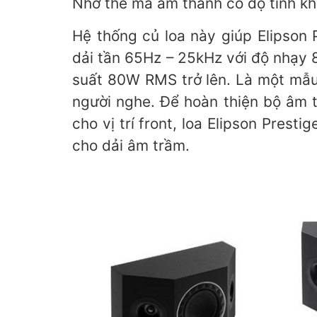
Nhờ thế mà âm thanh có độ tinh kh
Hệ thống củ loa này giúp Elipson 
dải tần 65Hz – 25kHz với độ nhạy
suất 80W RMS trở lên. Là một mẫu l
người nghe. Để hoàn thiện bộ âm t
cho vị trí front, loa Elipson Presti
cho dải âm trầm.