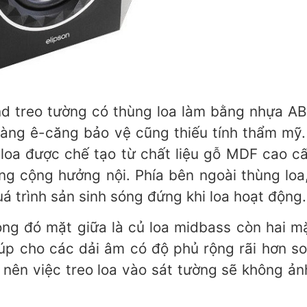
nd treo tường có thùng loa làm bằng nhựa A
àng ê-căng bảo vệ cũng thiếu tính thẩm mỹ.
 loa được chế tạo từ chất liệu gỗ MDF cao 
ợng cộng hưởng nội. Phía bên ngoài thùng l
 trình sản sinh sóng đứng khi loa hoạt động.
rong đó mặt giữa là củ loa midbass còn hai m
giúp cho các dải âm có độ phủ rộng rãi hơn s
, nên việc treo loa vào sát tường sẽ không ả