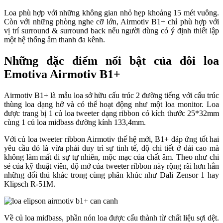
Loa phù hợp với những không gian nhỏ hẹp khoảng 15 mét vuông.
Còn với những phòng nghe cỡ lớn, Airmotiv B1+ chỉ phù hợp với
vị trí surround & surround back nếu người dùng có ý định thiết lập
một hệ thống âm thanh đa kênh.
Những đặc điểm nổi bật của đôi loa
Emotiva Airmotiv B1+
Airmotiv B1+ là mẫu loa sở hữu cấu trúc 2 đường tiếng với cấu trúc
thùng loa dạng hở và có thể hoạt động như một loa monitor. Loa
được trang bị 1 củ loa tweeter dạng ribbon có kích thước 25*32mm
cùng 1 củ loa midbass đường kính 133,4mm.
Với củ loa tweeter ribbon Airmotiv thế hệ mới, B1+ đáp ứng tốt hai
yêu cầu đó là vừa phải duy trì sự tinh tế, độ chi tiết ở dải cao mà
không làm mất đi sự tự nhiên, mộc mạc của chất âm. Theo như chi
sẻ của kỹ thuật viên, độ mở của tweeter ribbon này rộng rãi hơn hẳn
những đối thủ khác trong cùng phân khúc như Dali Zensor 1 hay
Klipsch R-51M.
Về củ loa midbass, phần nón loa được cấu thành từ chất liệu sợi dệt.