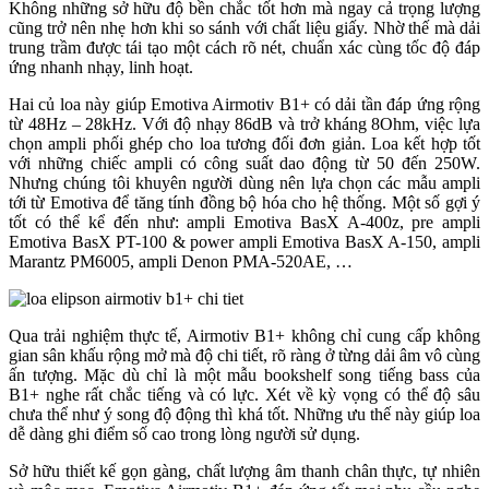
Không những sở hữu độ bền chắc tốt hơn mà ngay cả trọng lượng
cũng trở nên nhẹ hơn khi so sánh với chất liệu giấy. Nhờ thế mà dải
trung trầm được tái tạo một cách rõ nét, chuẩn xác cùng tốc độ đáp
ứng nhanh nhạy, linh hoạt.
Hai củ loa này giúp Emotiva Airmotiv B1+ có dải tần đáp ứng rộng
từ 48Hz – 28kHz. Với độ nhạy 86dB và trở kháng 8Ohm, việc lựa
chọn ampli phối ghép cho loa tương đối đơn giản. Loa kết hợp tốt
với những chiếc ampli có công suất dao động từ 50 đến 250W.
Nhưng chúng tôi khuyên người dùng nên lựa chọn các mẫu ampli
tới từ Emotiva để tăng tính đồng bộ hóa cho hệ thống. Một số gợi ý
tốt có thể kể đến như: ampli Emotiva BasX A-400z, pre ampli
Emotiva BasX PT-100 & power ampli Emotiva BasX A-150, ampli
Marantz PM6005, ampli Denon PMA-520AE, …
Qua trải nghiệm thực tế, Airmotiv B1+ không chỉ cung cấp không
gian sân khấu rộng mở mà độ chi tiết, rõ ràng ở từng dải âm vô cùng
ấn tượng. Mặc dù chỉ là một mẫu bookshelf song tiếng bass của
B1+ nghe rất chắc tiếng và có lực. Xét về kỳ vọng có thể độ sâu
chưa thể như ý song độ động thì khá tốt. Những ưu thế này giúp loa
dễ dàng ghi điểm số cao trong lòng người sử dụng.
Sở hữu thiết kế gọn gàng, chất lượng âm thanh chân thực, tự nhiên