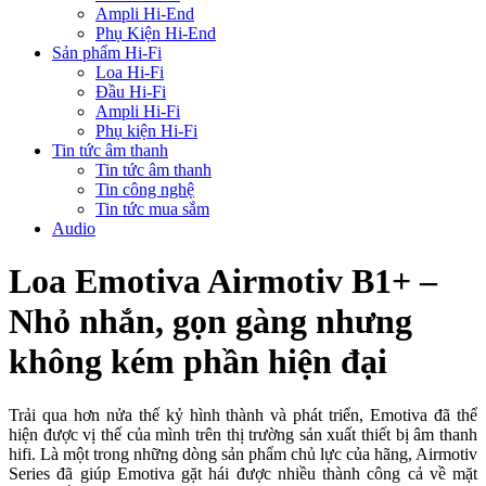
Ampli Hi-End
Phụ Kiện Hi-End
Sản phẩm Hi-Fi
Loa Hi-Fi
Đầu Hi-Fi
Ampli Hi-Fi
Phụ kiện Hi-Fi
Tin tức âm thanh
Tin tức âm thanh
Tin công nghệ
Tin tức mua sắm
Audio
Loa Emotiva Airmotiv B1+ –
Nhỏ nhắn, gọn gàng nhưng
không kém phần hiện đại
Trải qua hơn nửa thế kỷ hình thành và phát triển, Emotiva đã thể
hiện được vị thế của mình trên thị trường sản xuất thiết bị âm thanh
hifi. Là một trong những dòng sản phẩm chủ lực của hãng, Airmotiv
Series đã giúp Emotiva gặt hái được nhiều thành công cả về mặt