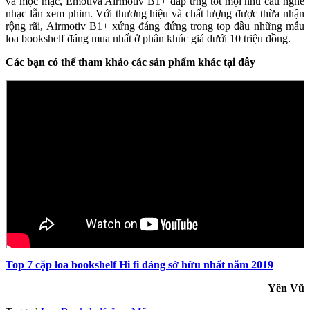
và mộc mạc, Emotiva Airmotiv B1+ đáp ứng tốt mọi nhu cầu nghe
nhạc lẫn xem phim. Với thương hiệu và chất lượng được thừa nhận
rộng rãi, Airmotiv B1+ xứng đáng đứng trong top đầu những mẫu
loa bookshelf đáng mua nhất ở phân khúc giá dưới 10 triệu đồng.
Các bạn có thể tham khảo các sản phẩm khác tại đây
Top 7 cặp loa bookshelf Hi fi đáng sở hữu nhất năm 2019
Yên Vũ