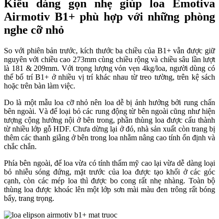
Kiểu dáng gọn nhẹ giúp loa Emotiva
Airmotiv B1+ phù hợp với những phòng
nghe cỡ nhỏ
So với phiên bản trước, kích thước ba chiều của B1+ vẫn được giữ
nguyên với chiều cao 273mm cùng chiều rộng và chiều sâu lần lượt
là 181 & 209mm. Với trọng lượng vỏn vẹn 4kg/loa, người dùng có
thể bố trí B1+ ở nhiều vị trí khác nhau từ treo tường, trên kệ sách
hoặc trên bàn làm việc.
Do là một mẫu loa cỡ nhỏ nên loa dễ bị ảnh hưởng bởi rung chấn
bên ngoài. Và để loại bỏ các rung động từ bên ngoài cũng như hiện
tượng cộng hưởng nội ở bên trong, phần thùng loa được cấu thành
từ nhiều lớp gỗ HDF. Chưa dừng lại ở đó, nhà sản xuất còn trang bị
thêm các thanh giằng ở bên trong loa nhằm nâng cao tính ổn định và
chắc chắn.
Phía bên ngoài, để loa vừa có tính thẩm mỹ cao lại vừa dễ dàng loại
bỏ nhiễu sóng đứng, mặt trước của loa được tạo khối ở các góc
cạnh, còn các mép loa thì được bo cong rất nhẹ nhàng. Toàn bộ
thùng loa được khoác lên một lớp sơn mài màu đen trông rất bóng
bẩy, trang trọng.