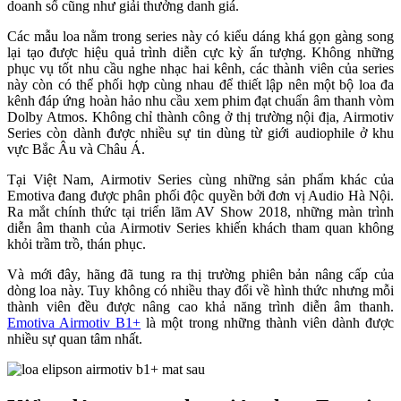
doanh số cũng như giải thưởng danh giá.
Các mẫu loa nằm trong series này có kiểu dáng khá gọn gàng song
lại tạo được hiệu quả trình diễn cực kỳ ấn tượng. Không những
phục vụ tốt nhu cầu nghe nhạc hai kênh, các thành viên của series
này còn có thể phối hợp cùng nhau để thiết lập nên một bộ loa đa
kênh đáp ứng hoàn hảo nhu cầu xem phim đạt chuẩn âm thanh vòm
Dolby Atmos. Không chỉ thành công ở thị trường nội địa, Airmotiv
Series còn dành được nhiều sự tin dùng từ giới audiophile ở khu
vực Bắc Âu và Châu Á.
Tại Việt Nam, Airmotiv Series cùng những sản phẩm khác của
Emotiva đang được phân phối độc quyền bởi đơn vị Audio Hà Nội.
Ra mắt chính thức tại triển lãm AV Show 2018, những màn trình
diễn âm thanh của Airmotiv Series khiến khách tham quan không
khỏi trầm trồ, thán phục.
Và mới đây, hãng đã tung ra thị trường phiên bản nâng cấp của
dòng loa này. Tuy không có nhiều thay đổi về hình thức nhưng mỗi
thành viên đều được nâng cao khả năng trình diễn âm thanh.
Emotiva Airmotiv B1+
là một trong những thành viên dành được
nhiều sự quan tâm nhất.