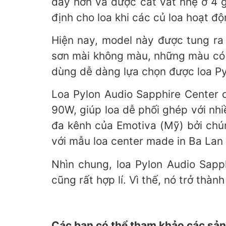
dày hơn và được cát vát nhẹ ở 4 
định cho loa khi các củ loa hoạt đ
Hiện nay, model này được tung ra 
sơn mài không màu, những màu có
dùng dễ dàng lựa chọn được loa Pyl
Loa Pylon Audio Sapphire Center 
90W, giúp loa dễ phối ghép với nh
đa kênh của Emotiva (Mỹ) bởi chú
với mẫu loa center made in Ba Lan
Nhìn chung, loa Pylon Audio Sapp
cũng rất hợp lí. Vì thế, nó trở thà
Các bạn có thể tham khảo các sản