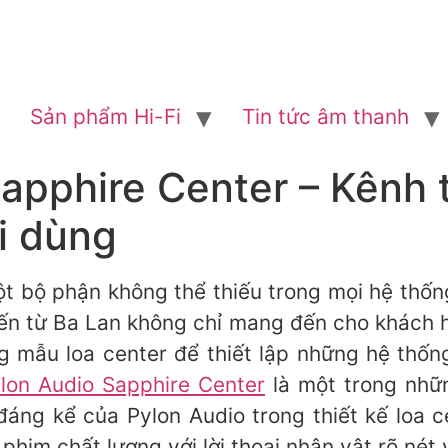
Sản phẩm Hi-Fi
Tin tức âm thanh
apphire Center – Kênh 
i dùng
 một bộ phận không thể thiếu trong mọi hệ thố
đến từ Ba Lan không chỉ mang đến cho khách 
 mẫu loa center để thiết lập những hệ thốn
ylon Audio Sapphire Center
là một trong nhữ
đáng kể của Pylon Audio trong thiết kế loa
him chất lượng với lời thoại nhân vật rõ nét 