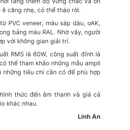
thời tăng thêm độ vững chắc và ổn
ê căng nhẹ, có thể tháo rời.
, từ PVC veneer, màu sáp dàu, oAK,
ong bảng màu RAL. Nhờ vậy, người
với không gian giải trí.
uất RMS là 60W, công suất đỉnh là
g có thể tham khảo những mẫu ampli
 những tiêu chí cần có để phù hợp
 hình thức đến âm thanh và giá cả
dio khác nhau.
Linh An