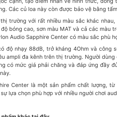
góc cạnh, tạo điểm nhấn về hình thức, đồng 
ộng. Các củ loa này còn được bảo vệ bằng tấm 
thị trường với rất nhiều màu sắc khác nhau
 độ bóng cao, sơn màu MAT và cả các màu tr
on Audio Sapphire Center có màu sắc phù hợp 
có độ nhạy 88dB, trở kháng 4Ohm và công s
iều ampli đa kênh trên thị trường. Người dùn
ng có mức giá phải chăng và đáp ứng đầy đủ
 này.
hire Center là một sản phẩm chất lượng, từ
nh sự lựa chọn phù hợp với nhiều người chơi au
 phẩm khác tại đây