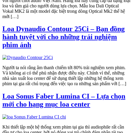
với người chơi audio Việt Nam. Hãng loa này cung cấp đa dạng loại
loa và tầm giá cho người dùng lựa chọn. Mẫu loa Dali Optical
Vokal MK2 là một model đặc biệt trong dòng Optical Mk2 thế hệ
mới […]
Loa Dynaudio Contour 25Ci – Bạn đồng
hành tuyệt vời cho những trải nghiệm
phim ảnh
Người ta nói rằng âm thanh chiếm tới 80% trải nghiệm xem phim.
Và không ai có thể phủ nhận được điều này. Chính vì thế, những
nhà sản xuất loa center để sử dụng thiết lập những hệ thống xem
phim tại gia rất chú trọng đến việc tạo ra những sản phẩm với […]
Loa Sonus Faber Lumina CI – Lựa chọn
mới cho hạng mục loa center
Khi thiết lập một hệ thống xem phim tại gia thì audiophile rất cần
đầu tư cho loa center, bởi nó đóng vai trò chính đảm nhận tái tạo