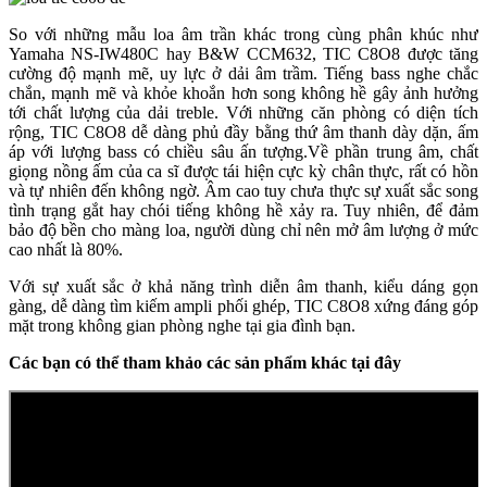
So với những mẫu loa âm trần khác trong cùng phân khúc như
Yamaha NS-IW480C hay B&W CCM632, TIC C8O8 được tăng
cường độ mạnh mẽ, uy lực ở dải âm trầm. Tiếng bass nghe chắc
chắn, mạnh mẽ và khỏe khoắn hơn song không hề gây ảnh hưởng
tới chất lượng của dải treble. Với những căn phòng có diện tích
rộng, TIC C8O8 dễ dàng phủ đầy bằng thứ âm thanh dày dặn, ấm
áp với lượng bass có chiều sâu ấn tượng.Về phần trung âm, chất
giọng nồng ấm của ca sĩ được tái hiện cực kỳ chân thực, rất có hồn
và tự nhiên đến không ngờ. Âm cao tuy chưa thực sự xuất sắc song
tình trạng gắt hay chói tiếng không hề xảy ra. Tuy nhiên, để đảm
bảo độ bền cho màng loa, người dùng chỉ nên mở âm lượng ở mức
cao nhất là 80%.
Với sự xuất sắc ở khả năng trình diễn âm thanh, kiểu dáng gọn
gàng, dễ dàng tìm kiếm ampli phối ghép, TIC C8O8 xứng đáng góp
mặt trong không gian phòng nghe tại gia đình bạn.
Các bạn có thể tham khảo các sản phẩm khác tại đây