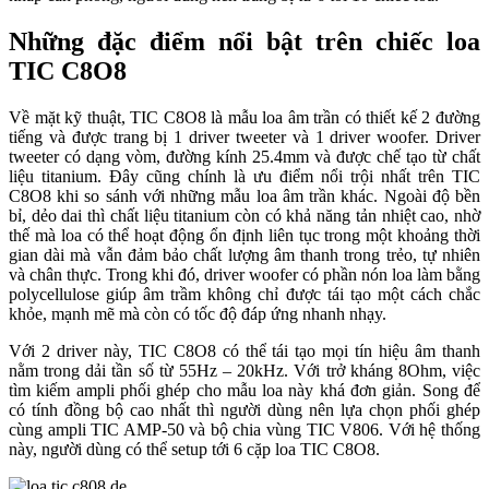
Những đặc điểm nổi bật trên chiếc loa
TIC C8O8
Về mặt kỹ thuật, TIC C8O8 là mẫu loa âm trần có thiết kế 2 đường
tiếng và được trang bị 1 driver tweeter và 1 driver woofer. Driver
tweeter có dạng vòm, đường kính 25.4mm và được chế tạo từ chất
liệu titanium. Đây cũng chính là ưu điểm nổi trội nhất trên TIC
C8O8 khi so sánh với những mẫu loa âm trần khác. Ngoài độ bền
bỉ, dẻo dai thì chất liệu titanium còn có khả năng tản nhiệt cao, nhờ
thế mà loa có thể hoạt động ổn định liên tục trong một khoảng thời
gian dài mà vẫn đảm bảo chất lượng âm thanh trong trẻo, tự nhiên
và chân thực. Trong khi đó, driver woofer có phần nón loa làm bằng
polycellulose giúp âm trầm không chỉ được tái tạo một cách chắc
khỏe, mạnh mẽ mà còn có tốc độ đáp ứng nhanh nhạy.
Với 2 driver này, TIC C8O8 có thể tái tạo mọi tín hiệu âm thanh
nằm trong dải tần số từ 55Hz – 20kHz. Với trở kháng 8Ohm, việc
tìm kiếm ampli phối ghép cho mẫu loa này khá đơn giản. Song để
có tính đồng bộ cao nhất thì người dùng nên lựa chọn phối ghép
cùng ampli TIC AMP-50 và bộ chia vùng TIC V806. Với hệ thống
này, người dùng có thể setup tới 6 cặp loa TIC C8O8.