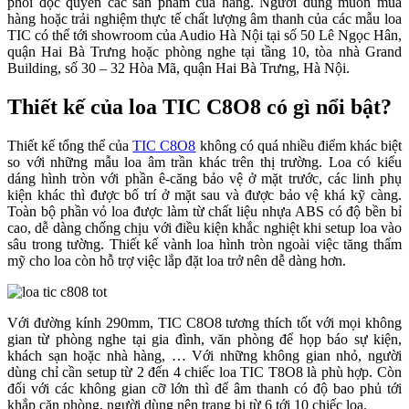
phối độc quyền các sản phẩm của hãng. Người dùng muốn mua
hàng hoặc trải nghiệm thực tế chất lượng âm thanh của các mẫu loa
TIC có thể tới showroom của Audio Hà Nội tại số 50 Lê Ngọc Hân,
quận Hai Bà Trưng hoặc phòng nghe tại tầng 10, tòa nhà Grand
Building, số 30 – 32 Hòa Mã, quận Hai Bà Trưng, Hà Nội.
Thiết kế của loa TIC C8O8 có gì nổi bật?
Thiết kế tổng thể của
TIC C8O8
không có quá nhiều điểm khác biệt
so với những mẫu loa âm trần khác trên thị trường. Loa có kiểu
dáng hình tròn với phần ê-căng bảo vệ ở mặt trước, các linh phụ
kiện khác thì được bố trí ở mặt sau và được bảo vệ khá kỹ càng.
Toàn bộ phần vỏ loa được làm từ chất liệu nhựa ABS có độ bền bỉ
cao, dễ dàng chống chịu với điều kiện khắc nghiệt khi setup loa vào
sâu trong tường. Thiết kế vành loa hình tròn ngoài việc tăng thẩm
mỹ cho loa còn hỗ trợ việc lắp đặt loa trở nên dễ dàng hơn.
Với đường kính 290mm, TIC C8O8 tương thích tốt với mọi không
gian từ phòng nghe tại gia đình, văn phòng để họp báo sự kiện,
khách sạn hoặc nhà hàng, … Với những không gian nhỏ, người
dùng chỉ cần setup từ 2 đến 4 chiếc loa TIC T8O8 là phù hợp. Còn
đối với các không gian cỡ lớn thì để âm thanh có độ bao phủ tới
khắp căn phòng, người dùng nên trang bị từ 6 tới 10 chiếc loa.