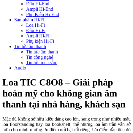
Đầu Hi-End
Ampli Hi-End
Phụ Kiện Hi-End
Sản phẩm Hi-Fi
Loa Hi-Fi
Đầu Hi-Fi
Ampli Hi-Fi
Phụ kiện Hi-Fi
Tin tức âm thanh
Tin tức âm thanh
Tin công nghệ
Tin tức mua sắm
Audio
Loa TIC C8O8 – Giải pháp
hoàn mỹ cho không gian âm
thanh tại nhà hàng, khách sạn
Mặc dù không sở hữu kiểu dáng cao lớn, sang trọng như nhiều mẫu
loa floorstanding hay loa bookshelf, thế nhưng loa âm trần vẫn sở
hữu cho mình những ưu điểm nổi bật rất riêng. Ưu điểm đầu tiên đó