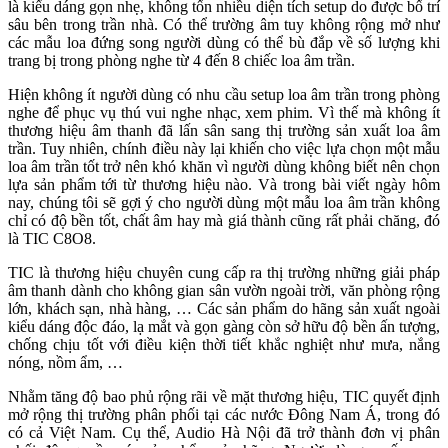
là kiểu dáng gọn nhẹ, không tốn nhiều diện tích setup do được bố trí
sâu bên trong trần nhà. Có thể trường âm tuy không rộng mở như
các mẫu loa đứng song người dùng có thể bù đắp về số lượng khi
trang bị trong phòng nghe từ 4 đến 8 chiếc loa âm trần.
Hiện không ít người dùng có nhu cầu setup loa âm trần trong phòng
nghe để phục vụ thú vui nghe nhạc, xem phim. Vì thế mà không ít
thương hiệu âm thanh đã lấn sân sang thị trường sản xuất loa âm
trần. Tuy nhiên, chính điều này lại khiến cho việc lựa chọn một mẫu
loa âm trần tốt trở nên khó khăn vì người dùng không biết nên chọn
lựa sản phẩm tới từ thương hiệu nào. Và trong bài viết ngày hôm
nay, chúng tôi sẽ gợi ý cho người dùng một mẫu loa âm trần không
chỉ có độ bền tốt, chất âm hay mà giá thành cũng rất phải chăng, đó
là TIC C8O8.
TIC là thương hiệu chuyên cung cấp ra thị trường những giải pháp
âm thanh dành cho không gian sân vườn ngoài trời, văn phòng rộng
lớn, khách sạn, nhà hàng, … Các sản phẩm do hãng sản xuất ngoài
kiểu dáng độc đáo, lạ mắt và gọn gàng còn sở hữu độ bền ấn tượng,
chống chịu tốt với điều kiện thời tiết khắc nghiệt như mưa, nắng
nóng, nồm ẩm, …
Nhằm tăng độ bao phủ rộng rãi về mặt thương hiệu, TIC quyết định
mở rộng thị trường phân phối tại các nước Đông Nam Á, trong đó
có cả Việt Nam. Cụ thể, Audio Hà Nội đã trở thành đơn vị phân