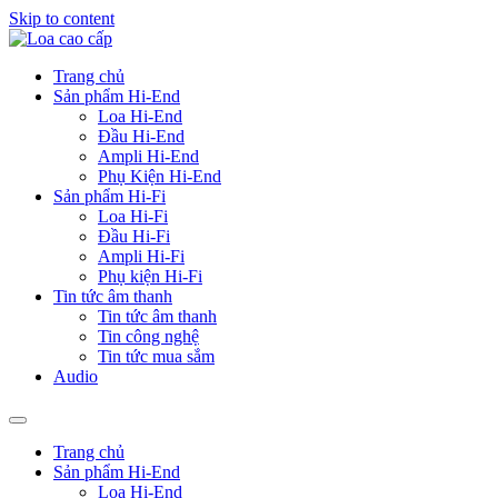
Skip to content
Trang chủ
Sản phẩm Hi-End
Loa Hi-End
Đầu Hi-End
Ampli Hi-End
Phụ Kiện Hi-End
Sản phẩm Hi-Fi
Loa Hi-Fi
Đầu Hi-Fi
Ampli Hi-Fi
Phụ kiện Hi-Fi
Tin tức âm thanh
Tin tức âm thanh
Tin công nghệ
Tin tức mua sắm
Audio
Trang chủ
Sản phẩm Hi-End
Loa Hi-End