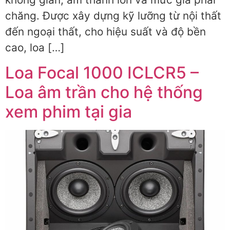
chăng. Được xây dựng kỹ lưỡng từ nội thất
đến ngoại thất, cho hiệu suất và độ bền
cao, loa […]
Loa Focal 1000 ICLCR5 –
Loa âm trần cho hệ thống
xem phim tại gia