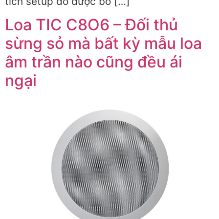
tích setup do được bố […]
Loa TIC C8O6 – Đối thủ
sừng sỏ mà bất kỳ mẫu loa
âm trần nào cũng đều ái
ngại