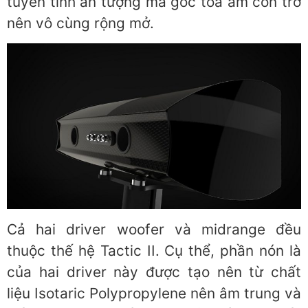
tuyến tính ấn tượng mà góc tỏa âm còn trở
nên vô cùng rộng mở.
Cả hai driver woofer và midrange đều
thuộc thế hệ Tactic II. Cụ thể, phần nón là
của hai driver này được tạo nên từ chất
liệu Isotaric Polypropylene nên âm trung và