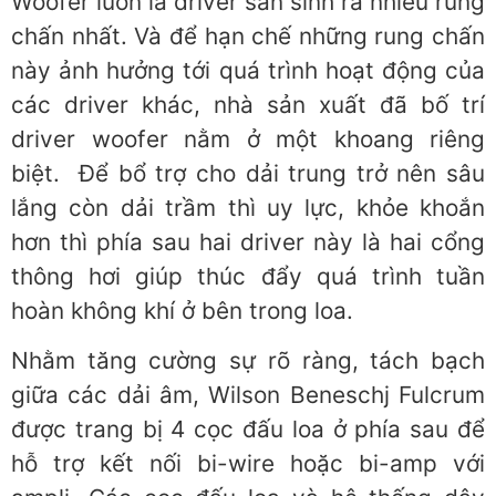
Woofer luôn là driver sản sinh ra nhiều rung
chấn nhất. Và để hạn chế những rung chấn
này ảnh hưởng tới quá trình hoạt động của
các driver khác, nhà sản xuất đã bố trí
driver woofer nằm ở một khoang riêng
biệt. Để bổ trợ cho dải trung trở nên sâu
lắng còn dải trầm thì uy lực, khỏe khoắn
hơn thì phía sau hai driver này là hai cổng
thông hơi giúp thúc đẩy quá trình tuần
hoàn không khí ở bên trong loa.
Nhằm tăng cường sự rõ ràng, tách bạch
giữa các dải âm, Wilson Beneschj Fulcrum
được trang bị 4 cọc đấu loa ở phía sau để
hỗ trợ kết nối bi-wire hoặc bi-amp với