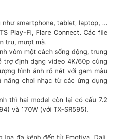
g như smartphone, tablet, laptop, …
S Play-Fi, Flare Connect. Các file
n tru, mượt mà.
hanh vòm một cách sống động, trung
ỗ trợ định dạng video 4K/60p cùng
lượng hình ảnh rõ nét với gam màu
hả năng chơi nhạc từ các ứng dụng
.
 thì hai model còn lại có cấu 7.2
494) và 170W (với TX-SR595).
 loa đa kênh đến từ Emotiva, Dali,