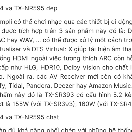
mpli có thể chơi nhạc qua các thiết bị di độn
 được tích hợp trên 3 sản phẩm này đó là: DT
 hay WAV, … có thể được xử lý một cách trơ
ualiser và DTS Virtual: X giúp tái hiện âm t
 cổng HDMI ngoài việc tương thích ARC còn h
ấp như HLG, HDR10, Dolby Vision cho chất 
p. Ngoài ra, các AV Receiver mới còn có k
ify, Tidal, Pandora, Deezer hay Amazon Music
hẩm này đó là TX-SR393 có cấu hình 5.2 kênh
ượt là 155W (với TX-SR393), 160W (với TX-SR
n đủ khả năng phối ghép với những hệ thống