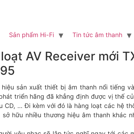
Sản phẩm Hi-Fi
Tin tức âm thanh
 loạt AV Receiver mới 
595
iệu sản xuất thiết bị âm thanh nổi tiếng và
 phát triển hãng đã khẳng định được vị thế c
ầu CD, … Đi kèm với đó là hàng loạt các hệ 
n sở hữu nhiều thương hiệu âm thanh khác nh
người yêu nhạc sẽ lập tức nghĩ ngay tới các