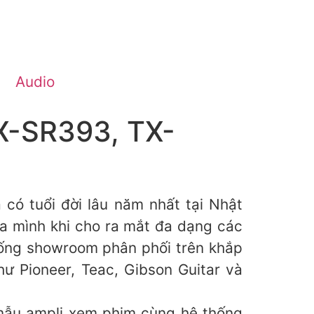
Audio
TX-SR393, TX-
 có tuổi đời lâu năm nhất tại Nhật
ủa mình khi cho ra mắt đa dạng các
thống showroom phân phối trên khắp
ư Pioneer, Teac, Gibson Guitar và
 mẫu ampli xem phim cùng hệ thống