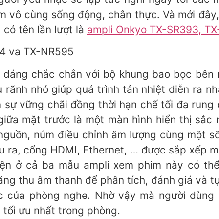
 vô cùng sống động, chân thực. Và mới đây, 
 có tên lần lượt là
ampli Onkyo TX-SR393, T
ểu dáng chắc chắn với bộ khung bao bọc bên
u rãnh nhỏ giúp quá trình tản nhiệt diễn ra n
 sự vững chãi đồng thời hạn chế tối đa run
 giữa mặt trước là một màn hình hiển thị sắc 
 nguồn, núm điều chỉnh âm lượng cùng một s
ầu ra, cổng HDMI, Ethernet, … được sắp xếp m
iện ở cả ba mẫu ampli xem phim này có th
ng thu âm thanh để phân tích, đánh giá và t
c của phòng nghe. Nhờ vậy mà người dùng có
 tối ưu nhất trong phòng.