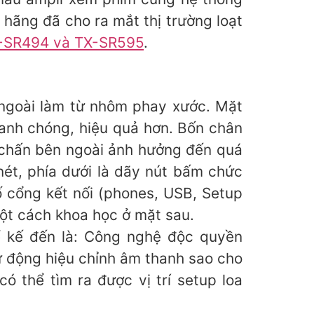
hãng đã cho ra mắt thị trường loạt
X-SR494 và TX-SR595
.
 ngoài làm từ nhôm phay xước. Mặt
hanh chóng, hiệu quả hơn. Bốn chân
g chấn bên ngoài ảnh hưởng đến quá
nét, phía dưới là dãy nút bấm chức
ố cổng kết nối (phones, USB, Setup
ột cách khoa học ở mặt sau.
ể kế đến là: Công nghệ độc quyền
ự động hiệu chỉnh âm thanh sao cho
 thể tìm ra được vị trí setup loa