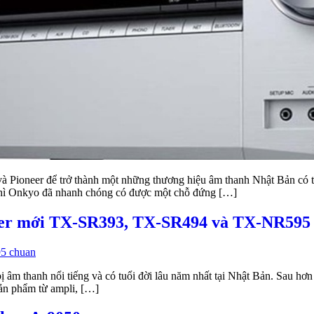
ioneer để trở thành một những thương hiệu âm thanh Nhật Bản có tuổi 
 thì Onkyo đã nhanh chóng có được một chỗ đứng […]
iver mới TX-SR393, TX-SR494 và TX-NR595
 âm thanh nổi tiếng và có tuổi đời lâu năm nhất tại Nhật Bản. Sau hơn 
sản phẩm từ ampli, […]