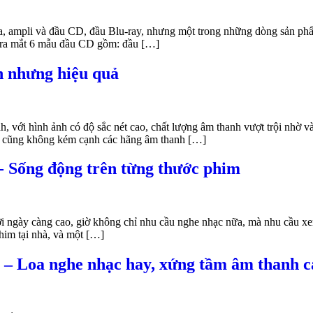
a, ampli và đầu CD, đầu Blu-ray, nhưng một trong những dòng sản ph
 ra mắt 6 mẫu đầu CD gồm: đầu […]
n nhưng hiệu quả
nh, với hình ảnh có độ sắc nét cao, chất lượng âm thanh vượt trội nhờ
yo cũng không kém cạnh các hãng âm thanh […]
 Sống động trên từng thước phim
gười ngày càng cao, giờ không chỉ nhu cầu nghe nhạc nữa, mà nhu cầu x
him tại nhà, và một […]
– Loa nghe nhạc hay, xứng tầm âm thanh c