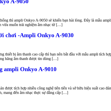
nkyo A-9050
hống thì ampli Onkyo A-9050 sẽ khiến bạn hài lòng. Đây là mẫu ampli
bạn vừa muốn trải nghiệm âm nhạc từ […]
ới chơi -Ampli Onkyo A-9030
ng thiết bị âm thanh cao cấp thì bạn nên bắt đầu với mẫu ampli tích
hững hãng âm thanh được tin dùng […]
ng ampli Onkyo A-9010
được tích hợp nhiều công nghệ tiên tiến và sở hữu hiệu suất cao đán
ỉnh, mang đến âm nhạc thực sự đẳng cấp […]