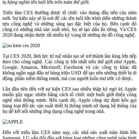
tụ hàng nghìn tên tuổi lớn trên toàn thế giới.
Triển làm CES thường được tổ chức vào tháng đầu tiên của năm
mới. Sự kiện này sẽ là nơi để các tên tuổi lớn trình diễn những thành
tựu công nghệ và những sáng tạo đặc biệt của họ. Bên cạnh đó
cũng có những nhà sản xuất nhỏ, họ sẽ tạo dấu ấn riêng. Và CES
2020 đang nhận được rất nhiều kỳ vọng từ những tín đồ công nghệ.
Tại CES 2020, lĩnh lực trí tuệ nhân tạo sẽ trở thành làn lóng lớn tiếp
theo cho công nghệ. Các công ty lớn nhất trên thế giới như Apple,
Google, Amazon, Microsoff, Facebook và các công ty khác đã
không ngần ngại đầu tư hàng triệu USD để tạo nên những thiết bị di
động, phần mềm thông minh, mà con người luôn mơ ước có được.
Lần đầu tiên đến với sự kiện CES sau nhiều thập kỷ ngó lơ, Apple
muốn gây ngạc nhiên bằng cách tổ chức một buổi giới thiệu công
nghệ nhà thông minh. Bên cạnh đó, Apple cũng dự định kêu gọi
hàng loạt đối tác sản xuất thiết bị thông minh sử dụng hệ thống của
họ để kết nối những ứng dụng công nghệ trong nhà.
Đến với triển lãm CES năm nay, các nhà sản xuất màn hình lớn
Samsung, LG vẫn đối đầu với hàng loạt những công nghệ màn hình