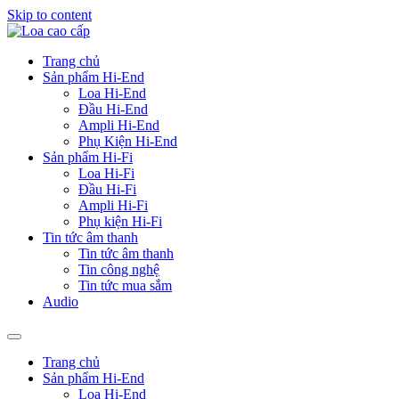
Skip to content
Trang chủ
Sản phẩm Hi-End
Loa Hi-End
Đầu Hi-End
Ampli Hi-End
Phụ Kiện Hi-End
Sản phẩm Hi-Fi
Loa Hi-Fi
Đầu Hi-Fi
Ampli Hi-Fi
Phụ kiện Hi-Fi
Tin tức âm thanh
Tin tức âm thanh
Tin công nghệ
Tin tức mua sắm
Audio
Trang chủ
Sản phẩm Hi-End
Loa Hi-End