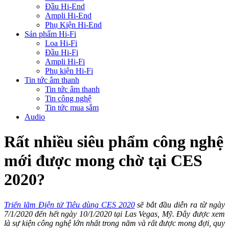
Đầu Hi-End
Ampli Hi-End
Phụ Kiện Hi-End
Sản phẩm Hi-Fi
Loa Hi-Fi
Đầu Hi-Fi
Ampli Hi-Fi
Phụ kiện Hi-Fi
Tin tức âm thanh
Tin tức âm thanh
Tin công nghệ
Tin tức mua sắm
Audio
Rất nhiều siêu phẩm công nghệ
mới được mong chờ tại CES
2020?
Triển lãm Điện tử Tiêu dùng CES 2020
sẽ bắt đầu diễn ra từ ngày
7/1/2020 đến hết ngày 10/1/2020 tại Las Vegas, Mỹ. Đây được xem
là sự kiện công nghệ lớn nhất trong năm và rất được mong đợi, quy