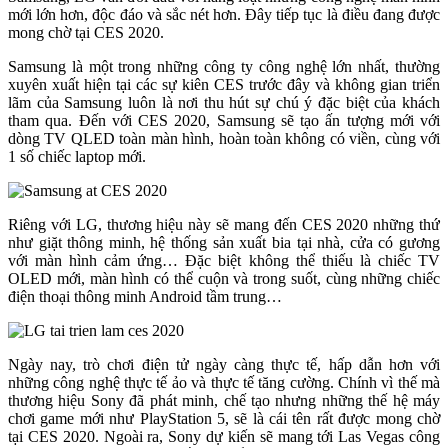
mới lớn hơn, độc đáo và sắc nét hơn. Đây tiếp tục là điều đang được
mong chờ tại CES 2020.
Samsung là một trong những công ty công nghệ lớn nhất, thường
xuyên xuất hiện tại các sự kiên CES trước đây và không gian triển
lãm của Samsung luôn là nơi thu hút sự chú ý đặc biệt của khách
tham qua. Đến với CES 2020, Samsung sẽ tạo ấn tượng mới với
dòng TV QLED toàn màn hình, hoàn toàn không có viền, cùng với
1 số chiếc laptop mới.
Riêng với LG, thương hiệu này sẽ mang đến CES 2020 những thứ
như giặt thông minh, hệ thống sản xuất bia tại nhà, cửa có gương
với màn hình cảm ứng… Đặc biệt không thể thiếu là chiếc TV
OLED mới, màn hình có thể cuộn và trong suốt, cùng những chiếc
điện thoại thông minh Android tầm trung…
Ngày nay, trò chơi điện tử ngày càng thực tế, hấp dẫn hơn với
những công nghệ thực tế ảo và thực tế tăng cường. Chính vì thế mà
thương hiệu Sony đã phát minh, chế tạo nhưng những thế hệ máy
chơi game mới như PlayStation 5, sẽ là cái tên rất được mong chờ
tại CES 2020. Ngoài ra, Sony dự kiến sẽ mang tới Las Vegas công