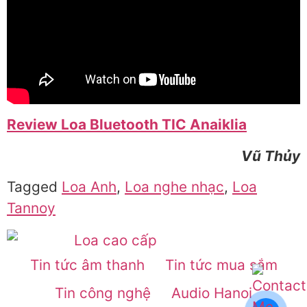
Review Loa Bluetooth TIC Anaiklia
Vũ Thủy
Tagged
Loa Anh
,
Loa nghe nhạc
,
Loa
Tannoy
Tin tức âm thanh
Tin tức mua sắm
Tin công nghệ
Audio Hanoi