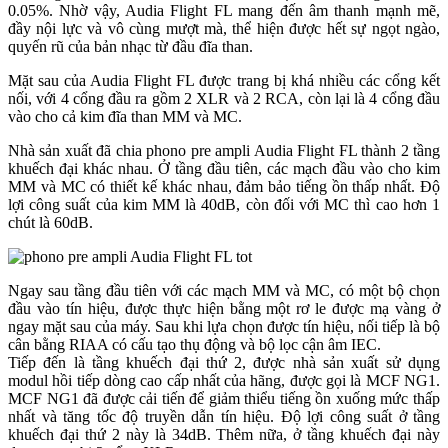
0.05%. Nhờ vậy, Audia Flight FL mang đến âm thanh mạnh mẽ,
đầy nội lực và vô cùng mượt mà, thể hiện được hết sự ngọt ngào,
quyến rũ của bản nhạc từ đầu đĩa than.
Mặt sau của Audia Flight FL được trang bị khá nhiều các cổng kết
nối, với 4 cổng đầu ra gồm 2 XLR và 2 RCA, còn lại là 4 cổng đầu
vào cho cả kim đĩa than MM và MC.
Nhà sản xuất đã chia phono pre ampli Audia Flight FL thành 2 tầng
khuếch đại khác nhau. Ở tầng đầu tiên, các mạch đầu vào cho kim
MM và MC có thiết kế khác nhau, đảm bảo tiếng ồn thấp nhất. Độ
lợi công suất của kim MM là 40dB, còn đối với MC thì cao hơn 1
chút là 60dB.
Ngay sau tầng đầu tiên với các mạch MM và MC, có một bộ chọn
đầu vào tín hiệu, được thực hiện bằng một rơ le được mạ vàng ở
ngay mặt sau của máy. Sau khi lựa chọn được tín hiệu, nối tiếp là bộ
cân bằng RIAA có cấu tạo thụ động và bộ lọc cận âm IEC.
Tiếp đến là tầng khuếch đại thứ 2, được nhà sản xuất sử dụng
modul hồi tiếp dòng cao cấp nhất của hãng, được gọi là MCF NG1.
MCF NG1 đã được cải tiến để giảm thiểu tiếng ồn xuống mức thấp
nhất và tăng tốc độ truyền dẫn tín hiệu. Độ lợi công suất ở tầng
khuếch đại thứ 2 này là 34dB. Thêm nữa, ở tầng khuếch đại này