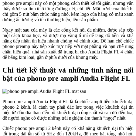
phono pre ampli này có một phong cách thiết kế tối giản, nhưng vẫn
thấy được sự tinh tế ở từng đường nét, chi tiết. Mặt trước của thiết bị
chỉ gồm 5 nút bẩm chức năng nhỏ, kèm logo của hãng có màu xanh
dương ấn tượng và tên thương hiệu, tên sản phẩm.
Ngay mặt sau của máy là các cổng kết nối đa nhiệm, được sắp xếp
một cách khoa học, và được mạ vàng tỉ mỉ để tăng độ bền và khả
năng tiếp nhận tín hiệu nhanh chóng và chính xác. Để hạn chế chiếc
phono preamp này tiếp xúc trực tiếp với mặt phẳng và hạn chế rung
chấn hiệu quả, nhà sản xuất đã trang bị cho Audia Flight FL 4 chân
đế bằng kim loại, gắn ở phía dưới của khung máy.
Chi tiết kỹ thuật và những tính năng nổi
bật của phono pre ampli Audia Flight FL
Phono pre ampli Audia Flight FL là là chiếc ampli tiền khuếch đại
phono 2 kênh, là cánh tay phải đắc lực trong việc khuếch đại tín
hiệu từ đầu đĩa than đến bộ khuếch đại công suất và sau đó đến loa,
để người nghe có được những trải nghiệm âm thanh “ngọt” nhất.
Chiếc phono pre ampli 2 kênh này có khả năng khuếch đại tín hiệu
tốt trong dải tần số từ 5Hz đến 120kHz, độ méo hài tổng nhỏ hơn