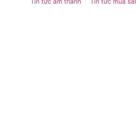
Tin tức âm thanh
Tin tức mua s