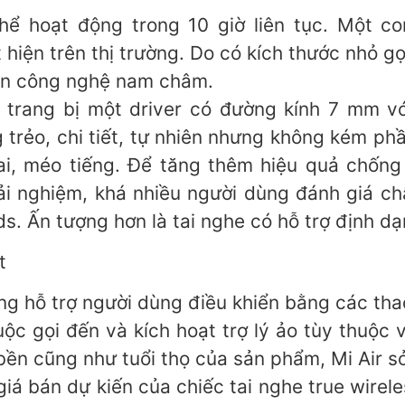
thể hoạt động trong 10 giờ liên tục. Một co
 hiện trên thị trường. Do có kích thước nhỏ g
ên công nghệ nam châm.
 trang bị một driver có đường kính 7 mm v
g trẻo, chi tiết, tự nhiên nhưng không kém p
tai, méo tiếng. Để tăng thêm hiệu quả chốn
ải nghiệm, khá nhiều người dùng đánh giá c
ods. Ấn tượng hơn là tai nghe có hỗ trợ định 
ũng hỗ trợ người dùng điều khiển bằng các tha
c gọi đến và kích hoạt trợ lý ảo tùy thuộc v
bền cũng như tuổi thọ của sản phẩm, Mi Air 
 giá bán dự kiến của chiếc tai nghe true wirel