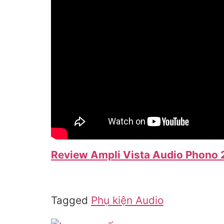
Review Ampli Vista Audio Phono 
Tagged
Phụ kiện Audio