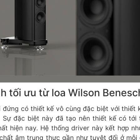
anh tối ưu từ loa Wilson Bene
ứng có thiết kế vô cùng đặc biệt với thiế
ự đặc biệt này đã tạo nên thiết kế có tơ
nhất hiện nay. Hệ thống driver này kết hợp 
hất âm trung thực gần như tuyệt đối ở mỗi 