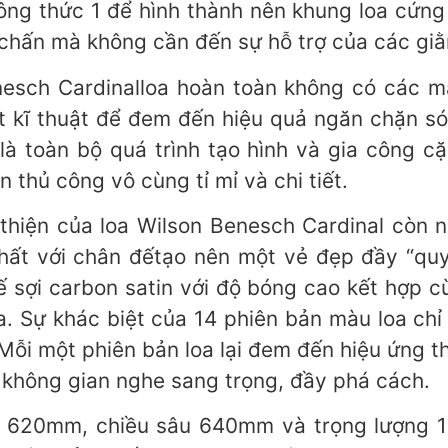
thức 1 để hình thành nên khung loa cứng chắ
g chấn mà không cần đến sự hỗ trợ của các g
Benesch Cardinalloa hoàn toàn không có các mặ
ặt kĩ thuật để đem đến hiệu quả ngăn chặn 
à toàn bộ quá trình tạo hình và gia công c
thủ công vô cùng tỉ mỉ và chi tiết.
̀n thiện của loa Wilson Benesch Cardinal còn nă
ất với chân đếtạo nên một vẻ đẹp đầy “quy
 kế sợi carbon satin với độ bóng cao kết hợp 
Sự khác biệt của 14 phiên bản màu loa chỉ n
Mỗi một phiên bản loa lại đem đến hiệu ứng 
ơi không gian nghe sang trọng, đầy phá cách.
 620mm, chiều sâu 640mm và trọng lượng 140