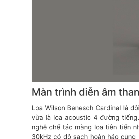
Màn trình diễn âm th
Loa Wilson Benesch Cardinal là đôi đ
vừa là loa acoustic 4 đường tiếng. S
nghệ chế tác màng loa tiên tiến 
30kHz có độ sạch hoàn hảo cùng c