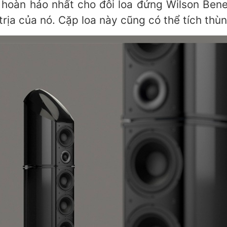
hoàn hảo nhất cho đôi loa đứng Wilson Benes
ịa của nó. Cặp loa này cũng có thể tích thù