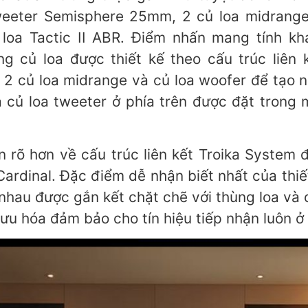
 tweeter Semisphere 25mm, 2 củ loa midrang
a Tactic II ABR. Điểm nhấn mang tính khác 
ng củ loa được thiết kế theo cấu trúc liên
 củ loa midrange và củ loa woofer để tạo nên
và củ loa tweeter ở phía trên được đặt trong mô
n rõ hơn về cấu trúc liên kết Troika System đươ
al. Đặc điểm dễ nhận biết nhất của thiết kê
hau được gắn kết chặt chẽ với thùng loa v
́i ưu hóa đảm bảo cho tín hiệu tiếp nhận luôn ở