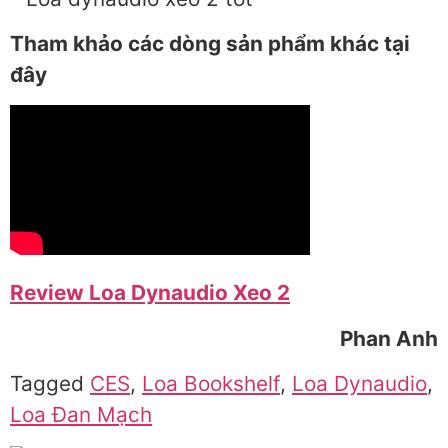
Tham khảo các dòng sản phẩm khác tại
đây
Review Loa Dynaudio Xeo 2
Phan Anh
Tagged
CES
,
Loa Bookshelf
,
Loa Dynaudio
,
Loa Đan Mạch