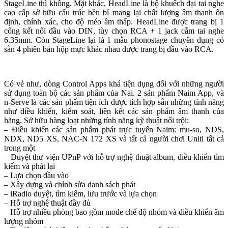
StageLine thì không. Mặt khác, HeadLine là bộ khuếch đại tai nghe
cao cấp sở hữu cấu trúc bền bỉ mang lại chất lượng âm thanh ổn
định, chính xác, cho độ méo âm thấp. HeadLine được trang bị 1
cổng kết nối đầu vào DIN, tùy chọn RCA + 1 jack cắm tai nghe
6.35mm. Còn StageLine lại là 1 mẫu phonostage chuyên dụng có
sẵn 4 phiên bản hộp mực khác nhau được trang bị đầu vào RCA.
Có vẻ như, dòng Control Apps khá tiện dụng đối với những người
sử dụng toàn bộ các sản phẩm của Nai. 2 sản phẩm Naim App, và
n-Serve là các sản phẩm tiện ích được tích hợp sẵn những tính năng
như điều khiển, kiểm soát, liên kết các sản phẩm âm thanh của
hãng. Sở hữu hàng loạt những tính năng kỹ thuật nổi trội:
– Điều khiển các sản phẩm phát trực tuyến Naim: mu-so, NDS,
NDX, ND5 XS, NAC-N 172 XS và tất cả người chơi Uniti tất cả
trong một
– Duyệt thư viện UPnP với hỗ trợ nghệ thuật album, điều khiển tìm
kiếm và phát lại
– Lựa chọn đầu vào
– Xây dựng và chỉnh sửa danh sách phát
– iRadio duyệt, tìm kiếm, lưu trước và lựa chọn
– Hỗ trợ nghệ thuật đầy đủ
– Hỗ trợ nhiều phòng bao gồm mode chế độ nhóm và điều khiển âm
lượng nhóm