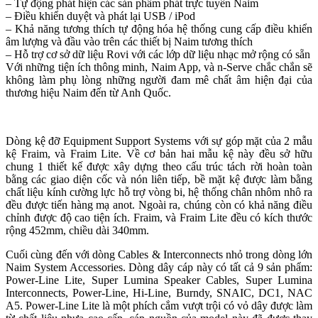
– Tự động phát hiện các sản phẩm phát trực tuyến Naim
– Điều khiển duyệt và phát lại USB / iPod
– Khả năng tương thích tự động hóa hệ thống cung cấp điều khiển
âm lượng và đầu vào trên các thiết bị Naim tương thích
– Hỗ trợ cơ sở dữ liệu Rovi với các lớp dữ liệu nhạc mở rộng có sẵn
Với những tiện ích thông minh, Naim App, và n-Serve chắc chắn sẽ
không làm phụ lòng những người đam mê chất âm hiện đại của
thương hiệu Naim đến từ Anh Quốc.
Dòng kệ đỡ Equipment Support Systems với sự góp mặt của 2 mẫu
kệ Fraim, và Fraim Lite. Về cơ bản hai mẫu kệ này đều sở hữu
chung 1 thiết kế được xây dựng theo cấu trúc tách rời hoàn toàn
bằng các giao diện cốc và nón liên tiếp, bề mặt kệ được làm bằng
chất liệu kính cường lực hỗ trợ vòng bi, hệ thống chân nhôm nhô ra
đều được tiến hàng mạ anot. Ngoài ra, chúng còn có khả năng điều
chỉnh được độ cao tiện ích. Fraim, và Fraim Lite đều có kích thước
rộng 452mm, chiều dài 340mm.
Cuối cùng đến với dòng Cables & Interconnects nhỏ trong dòng lớn
Naim System Accessories. Dòng dây cáp này có tất cả 9 sản phẩm:
Power-Line Lite, Super Lumina Speaker Cables, Super Lumina
Interconnects, Power-Line, Hi-Line, Burndy, SNAIC, DC1, NAC
A5. Power-Line Lite là một phích cắm vượt trội có vỏ dây được làm