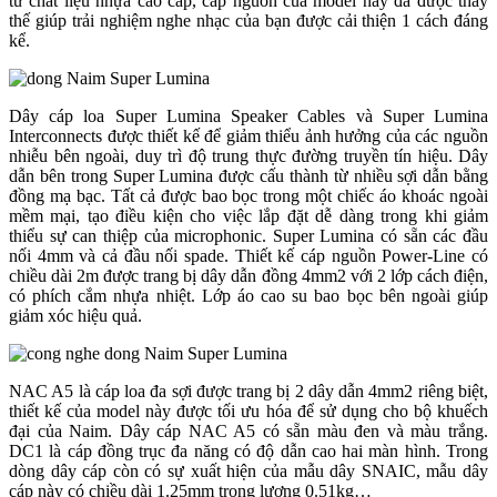
từ chất liệu nhựa cao cấp, cáp nguồn của model này đã được thay
thế giúp trải nghiệm nghe nhạc của bạn được cải thiện 1 cách đáng
kể.
Dây cáp loa Super Lumina Speaker Cables và Super Lumina
Interconnects được thiết kế để giảm thiểu ảnh hưởng của các nguồn
nhiễu bên ngoài, duy trì độ trung thực đường truyền tín hiệu. Dây
dẫn bên trong Super Lumina được cấu thành từ nhiều sợi dẫn bằng
đồng mạ bạc. Tất cả được bao bọc trong một chiếc áo khoác ngoài
mềm mại, tạo điều kiện cho việc lắp đặt dễ dàng trong khi giảm
thiểu sự can thiệp của microphonic. Super Lumina có sẵn các đầu
nối 4mm và cả đầu nối spade. Thiết kế cáp nguồn Power-Line có
chiều dài 2m được trang bị dây dẫn đồng 4mm2 với 2 lớp cách điện,
có phích cắm nhựa nhiệt. Lớp áo cao su bao bọc bên ngoài giúp
giảm xóc hiệu quả.
NAC A5 là cáp loa đa sợi được trang bị 2 dây dẫn 4mm2 riêng biệt,
thiết kế của model này được tối ưu hóa để sử dụng cho bộ khuếch
đại của Naim. Dây cáp NAC A5 có sẵn màu đen và màu trắng.
DC1 là cáp đồng trục đa năng có độ dẫn cao hai màn hình. Trong
dòng dây cáp còn có sự xuất hiện của mẫu dây SNAIC, mẫu dây
cáp này có chiều dài 1.25mm trọng lượng 0.51kg…