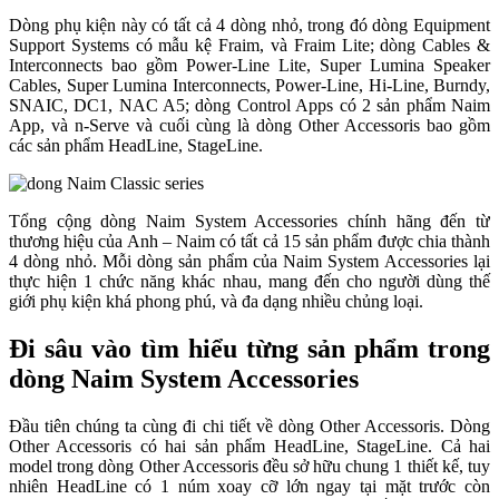
Dòng phụ kiện này có tất cả 4 dòng nhỏ, trong đó dòng Equipment
Support Systems có mẫu kệ Fraim, và Fraim Lite; dòng Cables &
Interconnects bao gồm Power-Line Lite, Super Lumina Speaker
Cables, Super Lumina Interconnects, Power-Line, Hi-Line, Burndy,
SNAIC, DC1, NAC A5; dòng Control Apps có 2 sản phẩm Naim
App, và n-Serve và cuối cùng là dòng Other Accessoris bao gồm
các sản phẩm HeadLine, StageLine.
Tổng cộng dòng Naim System Accessories chính hãng đến từ
thương hiệu của Anh – Naim có tất cả 15 sản phẩm được chia thành
4 dòng nhỏ. Mỗi dòng sản phẩm của Naim System Accessories lại
thực hiện 1 chức năng khác nhau, mang đến cho người dùng thế
giới phụ kiện khá phong phú, và đa dạng nhiều chủng loại.
Đi sâu vào tìm hiểu từng sản phẩm trong
dòng Naim System Accessories
Đầu tiên chúng ta cùng đi chi tiết về dòng Other Accessoris. Dòng
Other Accessoris có hai sản phẩm HeadLine, StageLine. Cả hai
model trong dòng Other Accessoris đều sở hữu chung 1 thiết kế, tuy
nhiên HeadLine có 1 núm xoay cỡ lớn ngay tại mặt trước còn