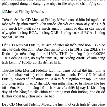
phép người dùng dễ dàng nghe nhạc từ file nhạc số chất lượng cao.
Trên chiếc đầu CD Musical Fidelity M6scd còn sở hữu bộ nguồn có
một biến áp hình xuyến kích thước lớn với các cuộn dây riêng biệt
cho mạch kỹ thuật số và mạch analog. Trang bị đầu ra của model
này, gồm 1 cổng RCA, 1 cổng XLR, 1 cổng coaxial RCA, 1 cổng
optical Toslink.
Đầu CD Musical Fidelity M6scd có jitter rất thấp, nhỏ hơn 135 pico
giây từ đỉnh đến đỉnh. Đáp ứng tần số tối đa từ 10Hz đến 20kHz, tỷ
lệ tín hiệu trên tiếng ồn: > 117dB, THD (+ tiếng ồn): <0,003%
10Hz đến 20 kHz, độ tuyến tính: <0,1dB xuống -96dB và khả năng
tách kênh từ 105dB 20 Hz đến 20 kHz.
Thương hiệu Musical Fidelity luôn nổi tiếng với sự thể hiện tinh tế
của âm nhạc với độ chân thực của âm thanh. Đầu CD Musical
Fidelity M6scd có thể được coi là là thiết bị nguồn “an tạp” khi vừa
cho phép nghe nhạc từ đĩa CD, vừa nghe nhạc số từ những file lưu
trữ mềm. Một tính năng hữu ích khác của thiết bị này là khả năng
duy trì cân bằng âm sắc chính xác trong mọi tình huống, cho dù đó
là chơi vocal hay chơi rock táo bạo.
Đầu CD Musical Fidelity M6scd thể hiện một cách tinh tế, cân bằng