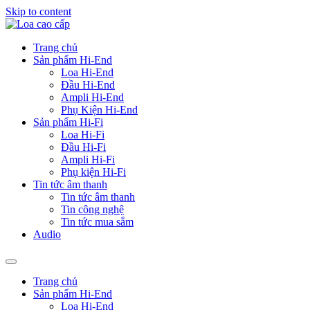
Skip to content
Trang chủ
Sản phẩm Hi-End
Loa Hi-End
Đầu Hi-End
Ampli Hi-End
Phụ Kiện Hi-End
Sản phẩm Hi-Fi
Loa Hi-Fi
Đầu Hi-Fi
Ampli Hi-Fi
Phụ kiện Hi-Fi
Tin tức âm thanh
Tin tức âm thanh
Tin công nghệ
Tin tức mua sắm
Audio
Trang chủ
Sản phẩm Hi-End
Loa Hi-End