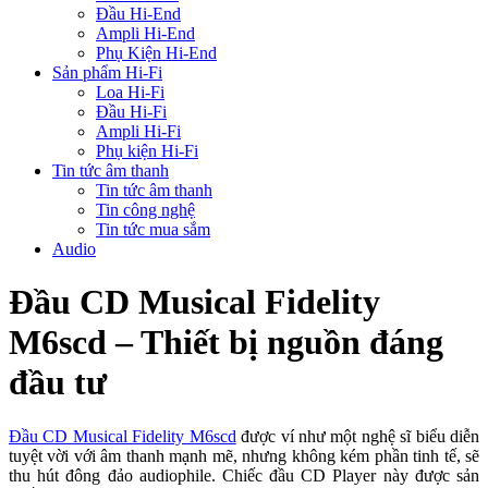
Đầu Hi-End
Ampli Hi-End
Phụ Kiện Hi-End
Sản phẩm Hi-Fi
Loa Hi-Fi
Đầu Hi-Fi
Ampli Hi-Fi
Phụ kiện Hi-Fi
Tin tức âm thanh
Tin tức âm thanh
Tin công nghệ
Tin tức mua sắm
Audio
Đầu CD Musical Fidelity
M6scd – Thiết bị nguồn đáng
đầu tư
Đầu CD Musical Fidelity M6scd
được ví như một nghệ sĩ biểu diễn
tuyệt vời với âm thanh mạnh mẽ, nhưng không kém phần tinh tế, sẽ
thu hút đông đảo audiophile. Chiếc đầu CD Player này được sản