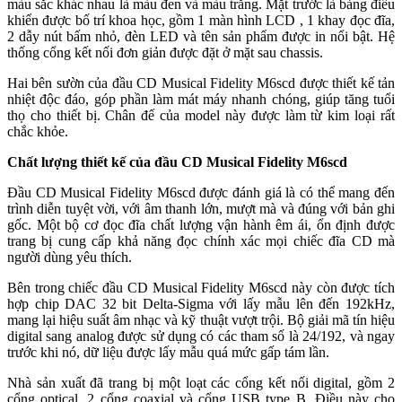
màu sắc khác nhau là màu đen và màu trắng. Mặt trước là bảng điều
khiển được bố trí khoa học, gồm 1 màn hình LCD , 1 khay đọc đĩa,
2 dẫy nút bấm nhỏ, đèn LED và tên sản phẩm được in nổi bật. Hệ
thống cổng kết nối đơn giản được đặt ở mặt sau chassis.
Hai bên sườn của đầu CD Musical Fidelity M6scd được thiết kế tản
nhiệt độc đáo, góp phần làm mát máy nhanh chóng, giúp tăng tuổi
thọ cho thiết bị. Chân đế của model này được làm từ kim loại rất
chắc khỏe.
Chất lượng thiết kế của đầu CD Musical Fidelity M6scd
Đầu CD Musical Fidelity M6scd được đánh giá là có thể mang đến
trình diễn tuyệt vời, với âm thanh lớn, mượt mà và đúng với bản ghi
gốc. Một bộ cơ đọc đĩa chất lượng vận hành êm ái, ổn định được
trang bị cung cấp khả năng đọc chính xác mọi chiếc đĩa CD mà
người dùng yêu thích.
Bên trong chiếc đầu CD Musical Fidelity M6scd này còn được tích
hợp chip DAC 32 bit Delta-Sigma với lấy mẫu lên đến 192kHz,
mang lại hiệu suất âm nhạc và kỹ thuật vượt trội. Bộ giải mã tín hiệu
digital sang analog được sử dụng có các tham số là 24/192, và ngay
trước khi nó, dữ liệu được lấy mẫu quá mức gấp tám lần.
Nhà sản xuất đã trang bị một loạt các cổng kết nối digital, gồm 2
cổng optical, 2 cổng coaxial và cổng USB type B. Điều này cho