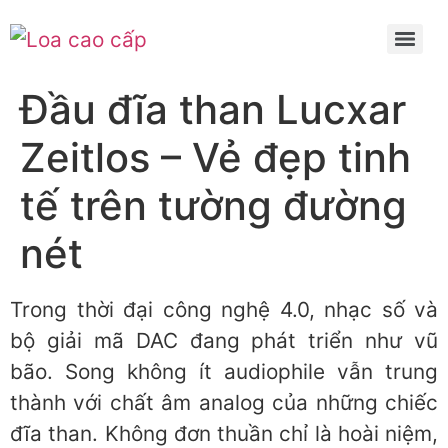
Đầu đĩa than Lucxar
Zeitlos – Vẻ đẹp tinh
tế trên tường đường
nét
Trong thời đại công nghệ 4.0, nhạc số và
bộ giải mã DAC đang phát triển như vũ
bão. Song không ít audiophile vẫn trung
thành với chất âm analog của những chiếc
đĩa than. Không đơn thuần chỉ là hoài niệm,