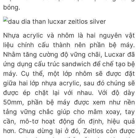
bóng.
Nhựa acrylic và nhôm là hai nguyên vật
liệu chính cấu thành nên phần bệ máy.
Nhằm tăng cường độ vững chãi, Lucxar đã
ứng dụng cấu trúc sandwich để chế tạo bệ
máy. Cụ thể, một lớp nhôm sẽ được đặt
giữa hai lớp nhựa acrylic, sau đó chúng sẽ
được ép chặt lại với nhau. Với độ dày
50mm, phần bệ máy được xem như nền
tảng vững chắc giúp cho mâm xoay, tay
cần, mô-tơ hoạt động ổn định, hiệu quả
hơn. Chưa dừng lại ở đó, Zeitlos còn được