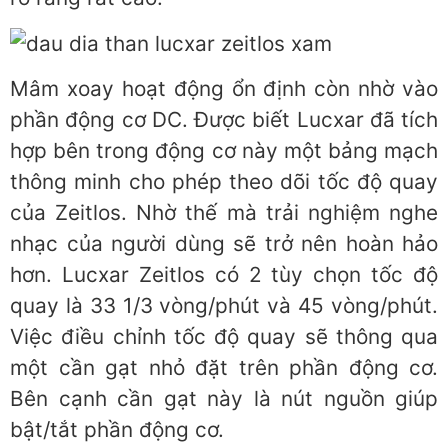
Mâm xoay hoạt động ổn định còn nhờ vào
phần động cơ DC. Được biết Lucxar đã tích
hợp bên trong động cơ này một bảng mạch
thông minh cho phép theo dõi tốc độ quay
của Zeitlos. Nhờ thế mà trải nghiệm nghe
nhạc của người dùng sẽ trở nên hoàn hảo
hơn. Lucxar Zeitlos có 2 tùy chọn tốc độ
quay là 33 1/3 vòng/phút và 45 vòng/phút.
Việc điều chỉnh tốc độ quay sẽ thông qua
một cần gạt nhỏ đặt trên phần động cơ.
Bên cạnh cần gạt này là nút nguồn giúp
bật/tắt phần động cơ.