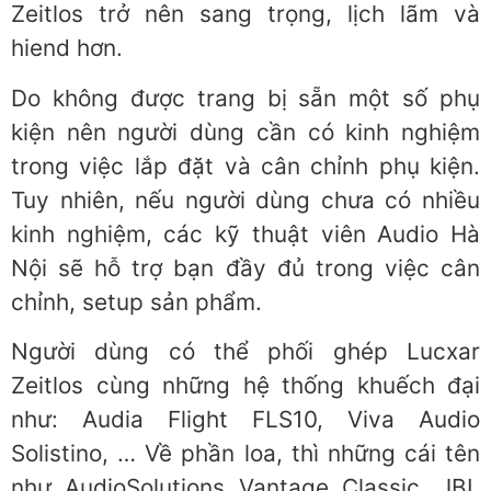
Zeitlos trở nên sang trọng, lịch lãm và
hiend hơn.
Do không được trang bị sẵn một số phụ
kiện nên người dùng cần có kinh nghiệm
trong việc lắp đặt và cân chỉnh phụ kiện.
Tuy nhiên, nếu người dùng chưa có nhiều
kinh nghiệm, các kỹ thuật viên Audio Hà
Nội sẽ hỗ trợ bạn đầy đủ trong việc cân
chỉnh, setup sản phẩm.
Người dùng có thể phối ghép Lucxar
Zeitlos cùng những hệ thống khuếch đại
như: Audia Flight FLS10, Viva Audio
Solistino, … Về phần loa, thì những cái tên
như AudioSolutions Vantage Classic, JBL