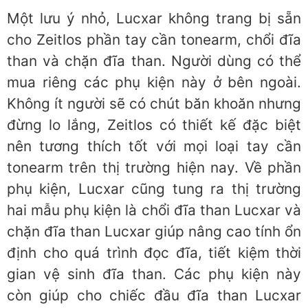
Một lưu ý nhỏ, Lucxar không trang bị sẵn
cho Zeitlos phần tay cần tonearm, chổi đĩa
than và chặn đĩa than. Người dùng có thể
mua riêng các phụ kiện này ở bên ngoài.
Không ít người sẽ có chút băn khoăn nhưng
đừng lo lắng, Zeitlos có thiết kế đặc biệt
nên tương thích tốt với mọi loại tay cần
tonearm trên thị trường hiện nay. Về phần
phụ kiện, Lucxar cũng tung ra thị trường
hai mẫu phụ kiện là chổi đĩa than Lucxar và
chặn đĩa than Lucxar giúp nâng cao tính ổn
định cho quá trình đọc đĩa, tiết kiệm thời
gian vệ sinh đĩa than. Các phụ kiện này
còn giúp cho chiếc đầu đĩa than Lucxar