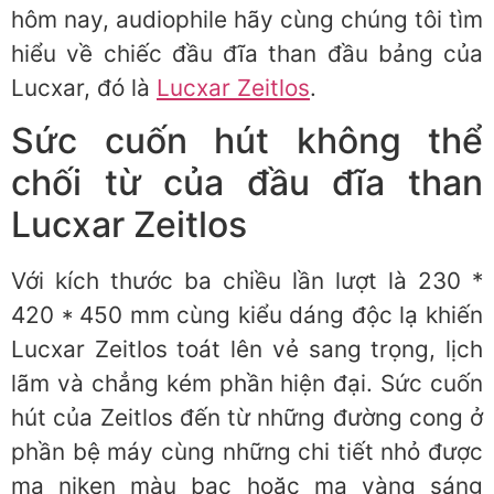
hôm nay, audiophile hãy cùng chúng tôi tìm
hiểu về chiếc đầu đĩa than đầu bảng của
Lucxar, đó là
Lucxar Zeitlos
.
Sức cuốn hút không thể
chối từ của đầu đĩa than
Lucxar Zeitlos
Với kích thước ba chiều lần lượt là 230 *
420 * 450 mm cùng kiểu dáng độc lạ khiến
Lucxar Zeitlos toát lên vẻ sang trọng, lịch
lãm và chẳng kém phần hiện đại. Sức cuốn
hút của Zeitlos đến từ những đường cong ở
phần bệ máy cùng những chi tiết nhỏ được
mạ niken màu bạc hoặc mạ vàng sáng