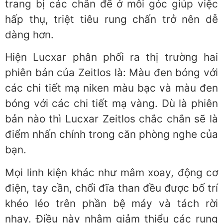
trang bị các chân đế ở mỗi góc giúp việc
hấp thụ, triệt tiêu rung chấn trở nên dễ
dàng hơn.
Hiện Lucxar phân phối ra thị trường hai
phiên bản của Zeitlos là: Màu đen bóng với
các chi tiết mạ niken màu bạc và màu đen
bóng với các chi tiết mạ vàng. Dù là phiên
bản nào thì Lucxar Zeitlos chắc chắn sẽ là
điểm nhấn chính trong căn phòng nghe của
bạn.
Mọi linh kiện khác như mâm xoay, động cơ
điện, tay cần, chổi đĩa than đều được bố trí
khéo léo trên phần bệ máy và tách rời
nhay. Điều này nhằm giảm thiểu các rung