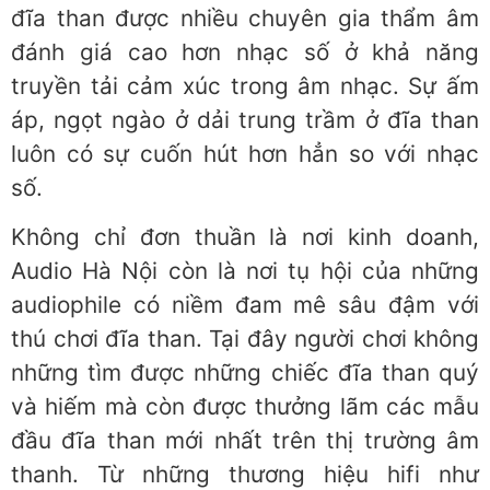
đĩa than được nhiều chuyên gia thẩm âm
đánh giá cao hơn nhạc số ở khả năng
truyền tải cảm xúc trong âm nhạc. Sự ấm
áp, ngọt ngào ở dải trung trầm ở đĩa than
luôn có sự cuốn hút hơn hẳn so với nhạc
số.
Không chỉ đơn thuần là nơi kinh doanh,
Audio Hà Nội còn là nơi tụ hội của những
audiophile có niềm đam mê sâu đậm với
thú chơi đĩa than. Tại đây người chơi không
những tìm được những chiếc đĩa than quý
và hiếm mà còn được thưởng lãm các mẫu
đầu đĩa than mới nhất trên thị trường âm
thanh. Từ những thương hiệu hifi như