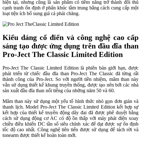
hiện tại, nhưng cũng là sản phẩm có tiềm năng trở thành đối thủ
cạnh tranh ổn định ở phân khúc tầm trung bằng cách cung cấp một
loạt tiện ích bổ sung giá cả phải chăng.
Kiểu dáng cổ điển và công nghệ cao cấp
sáng tạo được ứng dụng trên đầu đĩa than
Pro-Ject The Classic Limited Edition
Pro-Ject The Classic Limited Edition là phiên bản giới hạn, được
phát triển từ chiếc đầu đĩa than Pro-Ject The Classic đã từng rất
thành công của Pro-Ject. So với người tiền nhiệm, mâm than này
vẫn sử dụng thiết kế khung truyền thống, được tạo nên bởi các nhà
sản xuất đầu đĩa than nổi tiếng của những năm 50 và 60.
Mâm than này sử dụng một yếu tố hình thức nhỏ gọn đơn giản và
thanh lịch. Model Pro-Ject The Classic Limited Edition kết hợp sự
kết hợp của thiết kế truyền động dây đai đã được phê duyệt bằng
cách sử dụng động cơ AC có độ ồn thấp với máy phát điện xoay
chiều điều khiển DC tần số siêu chính xác để đạt được sự ổn định
tốc độ cao nhất. Công nghệ tiên tiến được sử dụng để tách rời và
tonearm được thiết kế hoàn toàn mới.