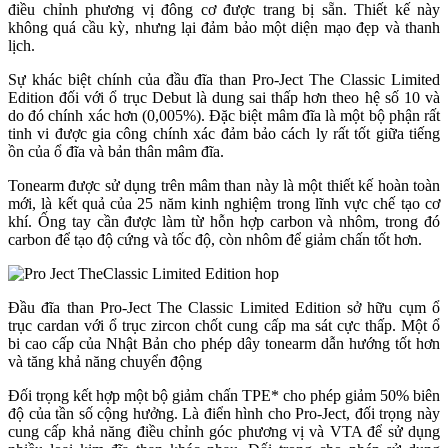
điều chỉnh phương vị đông cơ được trang bị sẵn. Thiết kế này
không quá cầu kỳ, nhưng lại đảm bảo một diện mạo đẹp và thanh
lịch.
Sự khác biệt chính của đầu đĩa than Pro-Ject The Classic Limited
Edition đối với ổ trục Debut là dung sai thấp hơn theo hệ số 10 và
do đó chính xác hơn (0,005%). Đặc biệt mâm đĩa là một bộ phận rất
tinh vi được gia công chính xác đảm bảo cách ly rất tốt giữa tiếng
ồn của ổ đĩa và bản thân mâm đĩa.
Tonearm được sử dụng trên mâm than này là một thiết kế hoàn toàn
mới, là kết quả của 25 năm kinh nghiệm trong lĩnh vực chế tạo cơ
khí. Ống tay cần được làm từ hỗn hợp carbon và nhôm, trong đó
carbon để tạo độ cứng và tốc độ, còn nhôm để giảm chấn tốt hơn.
Đầu đĩa than Pro-Ject The Classic Limited Edition sở hữu cụm ổ
trục cardan với ổ trục zircon chốt cung cấp ma sát cực thấp. Một ổ
bi cao cấp của Nhật Bản cho phép dây tonearm dẫn hướng tốt hơn
và tăng khả năng chuyển động
Đối trọng kết hợp một bộ giảm chấn TPE* cho phép giảm 50% biên
độ của tần số cộng hưởng. Là điển hình cho Pro-Ject, đối trọng này
cung cấp khả năng điều chỉnh góc phương vị và VTA để sử dụng