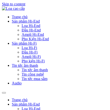
Skip to content
Trang chủ
Sản phẩm Hi-End
Loa Hi-End
Đầu Hi-End
Ampli Hi-End
Phụ Kiện Hi-End
Sản phẩm Hi-Fi
Loa Hi-Fi
Đầu Hi-Fi
Ampli Hi-Fi
Phụ kiện Hi-Fi
Tin tức âm thanh
Tin tức âm thanh
Tin công nghệ
Tin tức mua sắm
Audio
Trang chủ
Sản phẩm Hi-End
Loa Hi-End