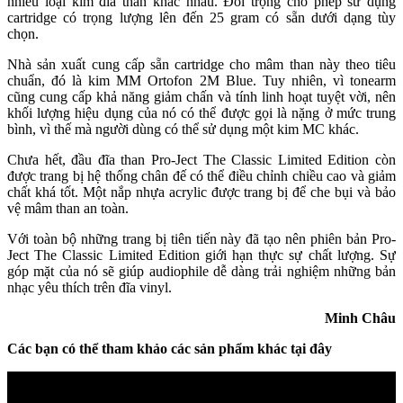
nhiều loại kim đĩa than khác nhau. Đối trọng cho phép sử dụng
cartridge có trọng lượng lên đến 25 gram có sẵn dưới dạng tùy
chọn.
Nhà sản xuất cung cấp sẵn cartridge cho mâm than này theo tiêu
chuẩn, đó là kim MM Ortofon 2M Blue. Tuy nhiên, vì tonearm
cũng cung cấp khả năng giảm chấn và tính linh hoạt tuyệt vời, nên
khối lượng hiệu dụng của nó có thể được gọi là nặng ở mức trung
bình, vì thế mà người dùng có thể sử dụng một kim MC khác.
Chưa hết, đầu đĩa than Pro-Ject The Classic Limited Edition còn
được trang bị hệ thống chân đế có thể điều chỉnh chiều cao và giảm
chất khá tốt. Một nắp nhựa acrylic được trang bị để che bụi và bảo
vệ mâm than an toàn.
Với toàn bộ những trang bị tiên tiến này đã tạo nên phiên bản Pro-
Ject The Classic Limited Edition giới hạn thực sự chất lượng. Sự
góp mặt của nó sẽ giúp audiophile dễ dàng trải nghiệm những bản
nhạc yêu thích trên đĩa vinyl.
Minh Châu
Các bạn có thể tham khảo các sản phẩm khác tại đây