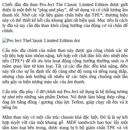
Chiếc đầu đĩa than Pro-Ject The Classic Limited Edition được giới
thiệu là một thết bị “plug and play”, dễ sử dụng và có chất lượng âm
thanh tốt. Nhờ các vật liệu giảm chấn hiện đại TPE*, thương hiệu
này có thể thiết kế kết cấu khung gầm rất hiệu quả. Mục tiêu là cách
ly đĩa và tay cần đĩa than khỏi cộng hưởng của động cơ và chân đế
chính.
Cấu trúc đĩa chính của mâm than này được gia công chính xác từ
vật liệu hợp kim nhôm nặng, kết hợp với chất đàn hồi dẻo nhiệt tiên
tiến (TPE*) để tối ưu hóa hoạt động cộng hưởng thường sinh ra ở
mâm quay làm từ kim loại. Tất cả các đĩa đúc đều khá nặng, điều
này tốt cho sự ổn định tốc độ cũng như độ rung và tiếng rung thấp,
nhưng chịu ảnh hưởng rất nhiều từ các hiệu ứng chuông một lần
nữa gây ra hiện tượng màu sắc của âm thanh.
Cấu trúc đĩa phụ / ổ đỡ chính mà Pro-Ject sử dụng là hệ thống tương
tự như trên những sản phẩm Debut. Nó được làm bằng thép cứng /
ống lót bằng đồng / gương chịu lực Teflon, giúp chạy rất êm và ít
tiếng ồn.
Mâm than này có một cấu trúc chassis khá đặc biệt. Đó là là sự kết
hợp tuyệt vời của một khung gỗ MDF sandwich bao bọc lấy một
tấm kim loại bên trong, được trang bị 6 bộ giảm chấn TPE và vít