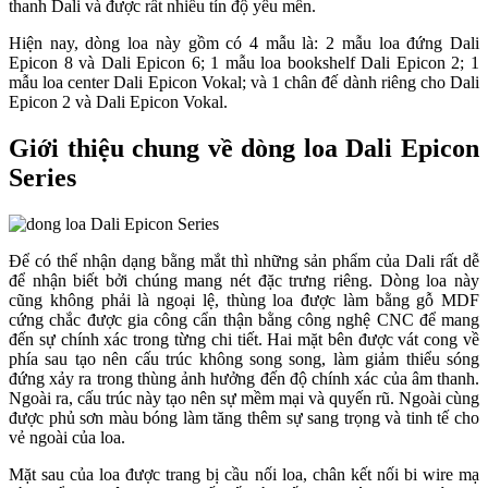
thanh Dali và được rất nhiều tín độ yêu mến.
Hiện nay, dòng loa này gồm có 4 mẫu là: 2 mẫu loa đứng Dali
Epicon 8 và Dali Epicon 6; 1 mẫu loa bookshelf Dali Epicon 2; 1
mẫu loa center Dali Epicon Vokal; và 1 chân đế dành riêng cho Dali
Epicon 2 và Dali Epicon Vokal.
Giới thiệu chung về dòng loa Dali Epicon
Series
Để có thể nhận dạng bằng mắt thì những sản phẩm của Dali rất dễ
để nhận biết bởi chúng mang nét đặc trưng riêng. Dòng loa này
cũng không phải là ngoại lệ, thùng loa được làm bằng gỗ MDF
cứng chắc được gia công cẩn thận bằng công nghệ CNC để mang
đến sự chính xác trong từng chi tiết. Hai mặt bên được vát cong về
phía sau tạo nên cấu trúc không song song, làm giảm thiểu sóng
đứng xảy ra trong thùng ảnh hưởng đến độ chính xác của âm thanh.
Ngoài ra, cấu trúc này tạo nên sự mềm mại và quyến rũ. Ngoài cùng
được phủ sơn màu bóng làm tăng thêm sự sang trọng và tinh tế cho
vẻ ngoài của loa.
Mặt sau của loa được trang bị cầu nối loa, chân kết nối bi wire mạ