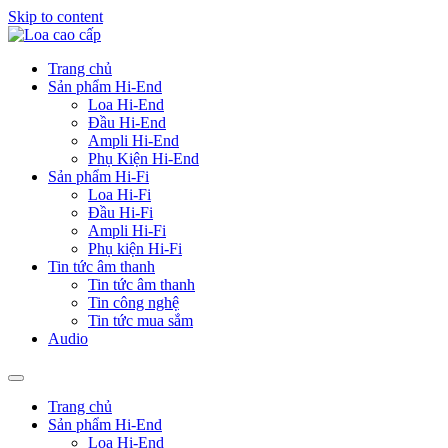
Skip to content
Trang chủ
Sản phẩm Hi-End
Loa Hi-End
Đầu Hi-End
Ampli Hi-End
Phụ Kiện Hi-End
Sản phẩm Hi-Fi
Loa Hi-Fi
Đầu Hi-Fi
Ampli Hi-Fi
Phụ kiện Hi-Fi
Tin tức âm thanh
Tin tức âm thanh
Tin công nghệ
Tin tức mua sắm
Audio
Trang chủ
Sản phẩm Hi-End
Loa Hi-End