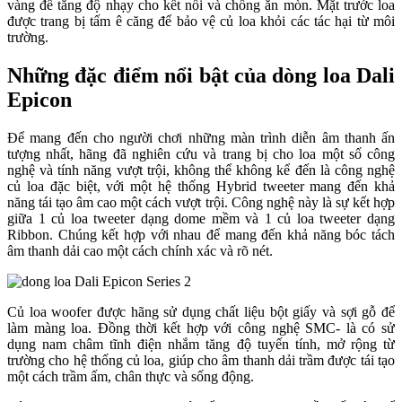
vàng để tăng độ nhạy cho kết nối và chống ăn mòn. Mặt trước loa
được trang bị tấm ê căng để bảo vệ củ loa khỏi các tác hại từ môi
trường.
Những đặc điểm nổi bật của dòng loa Dali
Epicon
Để mang đến cho người chơi những màn trình diễn âm thanh ấn
tượng nhất, hãng đã nghiên cứu và trang bị cho loa một số công
nghệ và tính năng vượt trội, không thể không kể đến là công nghệ
củ loa đặc biệt, với một hệ thống Hybrid tweeter mang đến khả
năng tái tạo âm cao một cách vượt trội. Công nghệ này là sự kết hợp
giữa 1 củ loa tweeter dạng dome mềm và 1 củ loa tweeter dạng
Ribbon. Chúng kết hợp với nhau để mang đến khả năng bóc tách
âm thanh dải cao một cách chính xác và rõ nét.
Củ loa woofer được hãng sử dụng chất liệu bột giấy và sợi gỗ để
làm màng loa. Đồng thời kết hợp với công nghệ SMC- là có sử
dụng nam châm tĩnh điện nhắm tăng độ tuyến tính, mở rộng từ
trường cho hệ thống củ loa, giúp cho âm thanh dải trầm được tái tạo
một cách trầm ấm, chân thực và sống động.