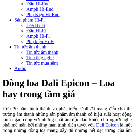
Đầu Hi-End
Ampli Hi-End
Phụ Kiện Hi-End
Sản phẩm Hi-Fi
Loa Hi-Fi
Đầu Hi-Fi
Ampli Hi-Fi
Phụ kiện Hi-Fi
Tin tức âm thanh
Tin tức âm thanh
Tin công nghệ
Tin tức mua sắm
Audio
Dòng loa Dali Epicon – Loa
hay trong tầm giá
Hơn 30 năm hình thành và phát triển, Dali đã mang đến cho thị
trường âm thanh những sản phẩm âm thanh có hiệu suất hoạt động
kinh ngạc cùng với những chất âm độc đáo khiến cho người nghe
phải mê mẩn bởi những màn trình diễn tuyệt vời.
Dali Epicon
là một
trong những dòng loa mang đầy đủ những nét đặc trưng của âm