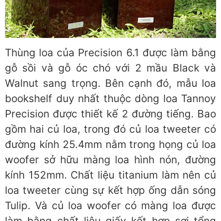
Thùng loa của Precision 6.1 được làm bằng
gỗ sồi và gỗ óc chó với 2 mầu Black và
Walnut sang trọng. Bên cạnh đó, mẫu loa
bookshelf duy nhất thuộc dòng loa Tannoy
Precision được thiết kế 2 đường tiếng. Bao
gồm hai củ loa, trong đó củ loa tweeter có
đường kính 25.4mm nằm trong họng củ loa
woofer sở hữu màng loa hình nón, đường
kính 152mm. Chất liệu titanium làm nên củ
loa tweeter cùng sự kết hợp ống dẫn sóng
Tulip. Và củ loa woofer có màng loa được
làm bằng chất liệu giấy kết hợp sợi tổng