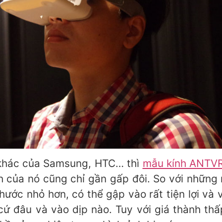
 khác của Samsung, HTC… thì
mẫu kính ANTV
ành của nó cũng chỉ gần gấp đôi. So với những 
thước nhỏ hơn, có thể gập vào rất tiện lợi và 
cứ đâu và vào dịp nào. Tuy với giá thành th