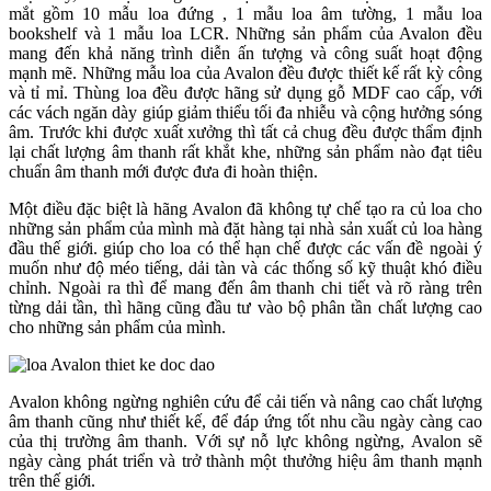
mắt gồm 10 mẫu loa đứng , 1 mẫu loa âm tường, 1 mẫu loa
bookshelf và 1 mẫu loa LCR. Những sản phẩm của Avalon đều
mang đến khả năng trình diễn ấn tượng và công suất hoạt động
mạnh mẽ. Những mẫu loa của Avalon đều được thiết kế rất kỳ công
và tỉ mỉ. Thùng loa đều được hãng sử dụng gỗ MDF cao cấp, với
các vách ngăn dày giúp giảm thiểu tối đa nhiễu và cộng hưởng sóng
âm. Trước khi được xuất xưởng thì tất cả chug đều được thẩm định
lại chất lượng âm thanh rất khắt khe, những sản phẩm nào đạt tiêu
chuẩn âm thanh mới được đưa đi hoàn thiện.
Một điều đặc biệt là hãng Avalon đã không tự chế tạo ra củ loa cho
những sản phẩm của mình mà đặt hàng tại nhà sản xuất củ loa hàng
đầu thế giới. giúp cho loa có thể hạn chế được các vấn đề ngoài ý
muốn như độ méo tiếng, dải tàn và các thống số kỹ thuật khó điều
chỉnh. Ngoài ra thì để mang đến âm thanh chi tiết và rõ ràng trên
từng dải tần, thì hãng cũng đầu tư vào bộ phân tần chất lượng cao
cho những sản phẩm của mình.
Avalon không ngừng nghiên cứu để cải tiến và nâng cao chất lượng
âm thanh cũng như thiết kế, để đáp ứng tốt nhu cầu ngày càng cao
của thị trường âm thanh. Với sự nỗ lực không ngừng, Avalon sẽ
ngày càng phát triển và trở thành một thưởng hiệu âm thanh mạnh
trên thế giới.