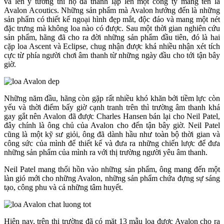
và lên ý tưởng thì họ đã thành lập lên một công ty mang tên là
Avalon Acoutics. Những sản phẩm mà Avalon hướng đến là những
sản phẩm có thiết kế ngoại hình đẹp mắt, độc đáo và mang một nét
đặc trưng mà không loa nào có được. Sau một thời gian nghiên cứu
sản phẩm, hãng đã cho ra đời những sản phẩm đầu tiên, đó là hai
cặp loa Ascent và Eclipse, chug nhận được khá nhiều nhận xét tích
cực từ phía người chơi âm thanh từ những ngày đầu cho tới tận bây
giờ.
Những năm đầu, hãng còn gặp rất nhiều khó khăn bởi tiềm lực còn
yếu và thời điểm bấy giờ cạnh tranh trên thì trường âm thanh khá
gay gắt nên Avalon đã được Charles Hansen bán lại cho Neil Patel,
đây chính là ông chủ của Avalon cho đến tận bây giờ. Neil Patel
cũng là một kỹ sư giỏi, ông đã dành hầu như toàn bộ thời gian và
công sức của mình để thiết kế và đưa ra những chiến lược để đưa
những sản phẩm của mình ra với thị trường người yêu âm thanh.
Neil Patel mang thổi hồn vào những sản phẩm, ông mang đến một
làn gió mới cho những Avalon, những sản phẩm chứa đựng sự sáng
tạo, công phu và cả những tâm huyết.
Hiện nay, trên thị trường đã có mặt 13 mẫu loa được Avalon cho ra