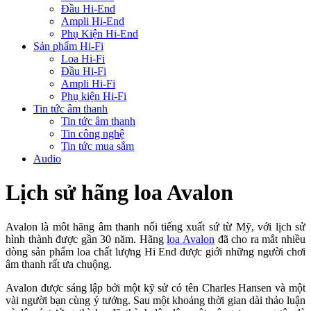
Đầu Hi-End
Ampli Hi-End
Phụ Kiện Hi-End
Sản phẩm Hi-Fi
Loa Hi-Fi
Đầu Hi-Fi
Ampli Hi-Fi
Phụ kiện Hi-Fi
Tin tức âm thanh
Tin tức âm thanh
Tin công nghệ
Tin tức mua sắm
Audio
Lịch sử hãng loa Avalon
Avalon là môt hãng âm thanh nổi tiếng xuất sứ từ Mỹ, với lịch sử
hình thành được gần 30 năm. Hãng
loa Avalon
đã cho ra mắt nhiều
dòng sản phẩm loa chất lượng Hi End được giới những người chơi
âm thanh rất ưa chuộng.
Avalon được sáng lập bởi một kỹ sử có tên Charles Hansen và một
vài người bạn cùng ý tưởng. Sau một khoảng thời gian dài thảo luận