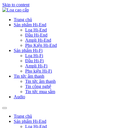
Skip to content
Trang chủ
Sản phẩm Hi-End
Loa Hi-End
Đầu Hi-End
Ampli Hi-End
Phụ Kiện Hi-End
Sản phẩm Hi-Fi
Loa Hi-Fi
Đầu Hi-Fi
Ampli Hi-Fi
Phụ kiện Hi-Fi
Tin tức âm thanh
Tin tức âm thanh
Tin công nghệ
Tin tức mua sắm
Audio
Trang chủ
Sản phẩm Hi-End
Loa Hi-End