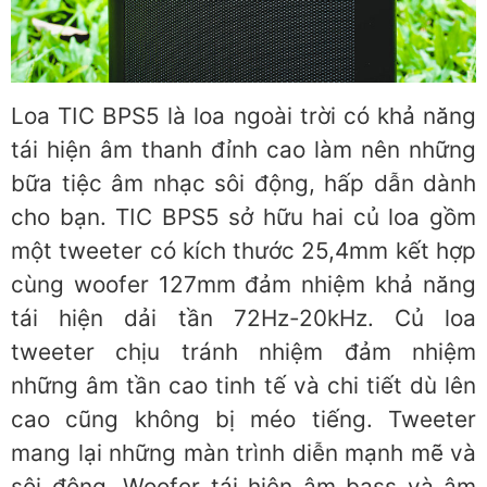
Loa TIC BPS5 là loa ngoài trời có khả năng
tái hiện âm thanh đỉnh cao làm nên những
bữa tiệc âm nhạc sôi động, hấp dẫn dành
cho bạn. TIC BPS5 sở hữu hai củ loa gồm
một tweeter có kích thước 25,4mm kết hợp
cùng woofer 127mm đảm nhiệm khả năng
tái hiện dải tần 72Hz-20kHz. Củ loa
tweeter chịu tránh nhiệm đảm nhiệm
những âm tần cao tinh tế và chi tiết dù lên
cao cũng không bị méo tiếng. Tweeter
mang lại những màn trình diễn mạnh mẽ và
sôi động. Woofer tái hiện âm bass và âm