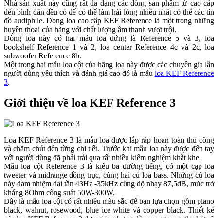
Nhà sản xuất này cũng rất đa dạng các dòng sản phẩm từ cao cấp
đến bình dân đều có để có thể làm hài lòng nhiều nhất có thể các tín
đồ audiphile. Dòng loa cao cấp KEF Reference là một trong những
huyền thoại của hãng với chất lượng âm thanh vượt trội.
Dòng loa này có hai mẫu loa đứng là Reference 5 và 3, loa
bookshelf Reference 1 và 2, loa center Reference 4c và 2c, loa
subwoofer Reference 8b.
Một trong hai mẫu loa cột của hãng loa này được các chuyên gia lẫn
người dùng yêu thích và đánh giá cao đó là mẫu
loa KEF Reference
3
.
Giới thiệu về loa KEF Reference 3
Loa KEF Reference 3 là mẫu loa được lắp ráp hoàn toàn thủ công
và chăm chút đến từng chi tiết. Trước khi mẫu loa này được đến tay
với người dùng đã phải trải qua rất nhiều kiểm nghiệm khắt khe.
Mẫu loa cột Reference 3 là kiểu ba đường tiếng, có một cặp loa
tweeter và midrange đồng trục, cùng hai củ loa bass. Những củ loa
này đảm nhiệm dải tần 43Hz -35kHz cùng độ nhạy 87,5dB, mức trở
kháng 8Ohm công suất 50W-300W.
Đây là mẫu loa cột có rất nhiều màu sắc để bạn lựa chọn gồm piano
black, walnut, rosewood, blue ice white và copper black. Thiết kế