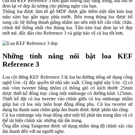
của loa KEF Reference 3 đơn giản nhưng đầy sang trọng, thu hút sẽ
đem lại vẻ đẹp ấn tượng cho phòng nghe của bạn.
Thùng loa được làm từ gỗ MDF được gắn thêm một tấm kim loại
màu xám bạc gắn ngay phía trước. Bên trong thùng loa được bổ
sung các hệ thống thnah giằng nhằm tạo nên một kết cấu chắc chắn,
chỉnh thể thống nhất cho thùng loa. Tấm kim loại đem lại vẻ đẹp
mới mẻ, độc đáo cho Reference 3 và giúp bảo vệ củ loa tốt hơn.
Những tính năng nổi bật loa KEF
Reference 3
Loa cột đứng KEF Reference 3 là loa ba đường tiếng sử dụng công
nghệ Uni –Q độc quyền từ nhà sản xuất. Công nghệ này Uni –Q có
mái vòm tweeter bằng nhôm có thông gió có kích thước 25mm
được thiết kế đồng trục cùng một midrange có đường kính 125mm.
Thiết kế đặt củ loa tweeter vào chính giữa củ loa midrange nhằm
giúp hai củ loa này luôn hoạt động đồng pha. Củ loa tweeter sử
dụng ba thanh nam châm giúp âm thanh được được phân tán rộng.
Củ loa midrange này hoạt động như một bộ phát tán trung tâm và có
thể tái hiện chính xác những dải tần trung.
Ống dẫn sóng Tangerine được sử dụng nhằm tăng độ chính xác của
âm thanh đến với tai người nghe.