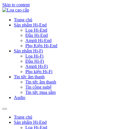
Skip to content
Trang chủ
Sản phẩm Hi-End
Loa Hi-End
Đầu Hi-End
Ampli Hi-End
Phụ Kiện Hi-End
Sản phẩm Hi-Fi
Loa Hi-Fi
Đầu Hi-Fi
Ampli Hi-Fi
Phụ kiện Hi-Fi
Tin tức âm thanh
Tin tức âm thanh
Tin công nghệ
Tin tức mua sắm
Audio
Trang chủ
Sản phẩm Hi-End
Loa Hi-End