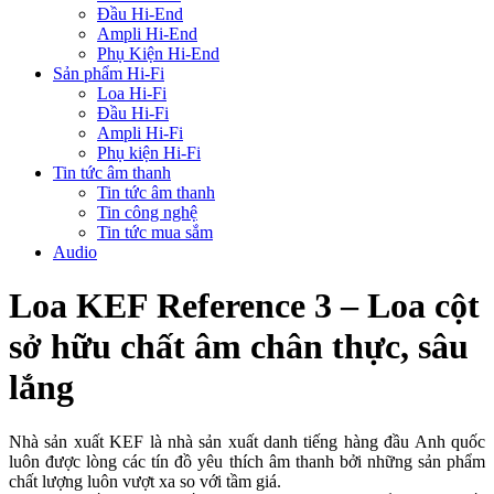
Đầu Hi-End
Ampli Hi-End
Phụ Kiện Hi-End
Sản phẩm Hi-Fi
Loa Hi-Fi
Đầu Hi-Fi
Ampli Hi-Fi
Phụ kiện Hi-Fi
Tin tức âm thanh
Tin tức âm thanh
Tin công nghệ
Tin tức mua sắm
Audio
Loa KEF Reference 3 – Loa cột
sở hữu chất âm chân thực, sâu
lắng
Nhà sản xuất KEF là nhà sản xuất danh tiếng hàng đầu Anh quốc
luôn được lòng các tín đồ yêu thích âm thanh bởi những sản phẩm
chất lượng luôn vượt xa so với tầm giá.