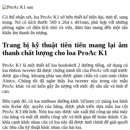
Có thể nhận xét, loa ProAc K1 sở hữu thiết kế hiện đại, tinh tế, sang
trọng. Nó có kích thước 569 x 264 x 401mm, phù hợp với những
phòng nghe có diện tích nhỏ và vừa, đảm bảo mang đến một sân
khấu âm thanh ấn tượng.
Trang bị kỹ thuật tiên tiến mang lại âm
thanh chất lượng cho loa ProAc K1
ProAc K1 là một thiết kế loa bookshelf 2 đường tiếng, sử dụng củ
loa ribbon tweeter đã được chứng minh tốt của ProAc với mặt trước
được gia công, khoang phía sau được giảm chấn và cụm nam châm
Alnico. Chúng tôi đã nghe thấy loa tweeter này trong các mẫu
ProAc khác và nó luôn gây ấn tượng với mức độ sâu sắc và tinh tế
cao.
Bên cạnh đó, củ loa midbass đường kĩnh 165mm có màng loa hình
nón Kelar độc quyền của hãng, được phát triển dựa mẫu loa cột
ProAc K3 lớn hơn. Nón loa này được sản xuất thủ công tại nhà máy
của hãng và mất rất nhiều công sức và thời gian để hoàn thành. Các
khía cạnh khác nhau của củ loa này đã được tinh chỉnh để giải quyết
các nhu cầu kỹ thuật khác nhau của hai loa.