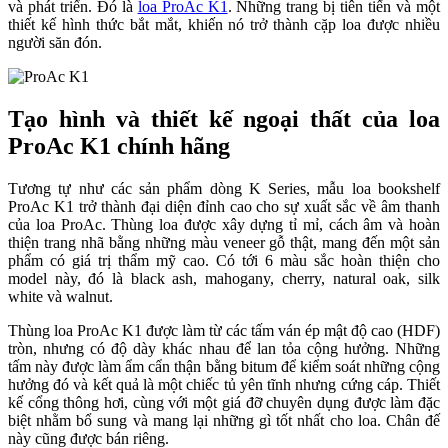
và phát triển. Đó là
loa ProAc K1
. Những trang bị tiên tiến và một
thiết kế hình thức bắt mắt, khiến nó trở thành cặp loa được nhiều
người săn đón.
Tạo hình và thiết kế ngoại thất của loa
ProAc K1 chính hãng
Tương tự như các sản phẩm dòng K Series, mẫu loa bookshelf
ProAc K1 trở thành đại diện đỉnh cao cho sự xuất sắc về âm thanh
của loa ProAc. Thùng loa được xây dựng tỉ mỉ, cách âm và hoàn
thiện trang nhã bằng những màu veneer gỗ thật, mang đến một sản
phẩm có giá trị thẩm mỹ cao. Có tới 6 màu sắc hoàn thiện cho
model này, đó là black ash, mahogany, cherry, natural oak, silk
white và walnut.
Thùng loa ProAc K1 được làm từ các tấm ván ép mật độ cao (HDF)
tròn, nhưng có độ dày khác nhau để lan tỏa cộng hưởng. Những
tấm này được làm ẩm cẩn thận bằng bitum để kiểm soát những cộng
hưởng đó và kết quả là một chiếc tủ yên tĩnh nhưng cứng cáp. Thiết
kế cổng thông hơi, cùng với một giá đỡ chuyên dụng được làm đặc
biệt nhằm bổ sung và mang lại những gì tốt nhất cho loa. Chân đế
này cũng được bán riêng.