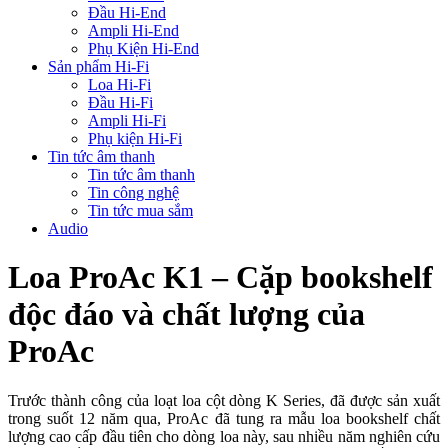
Đầu Hi-End
Ampli Hi-End
Phụ Kiện Hi-End
Sản phẩm Hi-Fi
Loa Hi-Fi
Đầu Hi-Fi
Ampli Hi-Fi
Phụ kiện Hi-Fi
Tin tức âm thanh
Tin tức âm thanh
Tin công nghệ
Tin tức mua sắm
Audio
Loa ProAc K1 – Cặp bookshelf
độc đáo và chất lượng của
ProAc
Trước thành công của loạt loa cột dòng K Series, đã được sản xuất
trong suốt 12 năm qua, ProAc đã tung ra mẫu loa bookshelf chất
lượng cao cấp đầu tiên cho dòng loa này, sau nhiều năm nghiên cứu