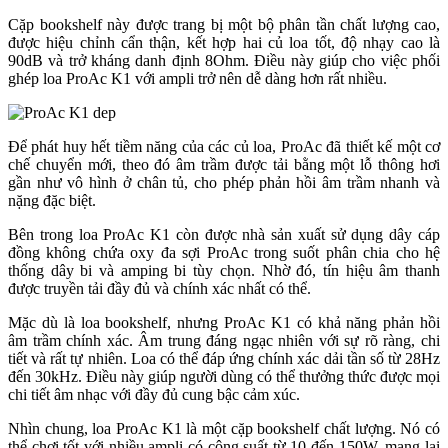
Cặp bookshelf này được trang bị một bộ phân tần chất lượng cao,
được hiệu chỉnh cẩn thận, kết hợp hai củ loa tốt, độ nhạy cao là
90dB và trở kháng danh định 8Ohm. Điều này giúp cho việc phối
ghép loa ProAc K1 với ampli trở nên dễ dàng hơn rất nhiều.
Để phát huy hết tiềm năng của các củ loa, ProAc đã thiết kế một cơ
chế chuyển mới, theo đó âm trầm được tải bằng một lỗ thông hơi
gần như vô hình ở chân tủ, cho phép phản hồi âm trầm nhanh và
nặng đặc biệt.
Bên trong loa ProAc K1 còn được nhà sản xuất sử dụng dây cáp
đồng không chứa oxy đa sợi ProAc trong suốt phân chia cho hệ
thống dây bi và amping bi tùy chọn. Nhờ đó, tín hiệu âm thanh
được truyền tải đầy đủ và chính xác nhất có thể.
Mặc dù là loa bookshelf, nhưng ProAc K1 có khả năng phản hồi
âm trầm chính xác. Âm trung đáng ngạc nhiên với sự rõ ràng, chi
tiết và rất tự nhiên. Loa có thể đáp ứng chính xác dải tần số từ 28Hz
đến 30kHz. Điều này giúp người dùng có thể thưởng thức được mọi
chi tiết âm nhạc với đầy đủ cung bậc cảm xúc.
Nhìn chung, loa ProAc K1 là một cặp bookshelf chất lượng. Nó có
thể chơi tốt với nhiều ampli có công suất từ 10 đến 150W, mang lại