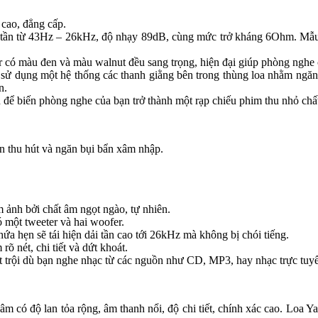
cao, đẳng cấp.
ải tần từ 43Hz – 26kHz, độ nhạy 89dB, cùng mức trở kháng 6Ohm. Mẫu l
r có màu đen và màu walnut đều sang trọng, hiện đại giúp phòng nghe 
ã sử dụng một hệ thống các thanh giằng bên trong thùng loa nhằm ng
n.
ể biến phòng nghe của bạn trở thành một rạp chiếu phim thu nhỏ chất
ần thu hút và ngăn bụi bẩn xâm nhập.
 ảnh bởi chất âm ngọt ngào, tự nhiên.
ó một tweeter và hai woofer.
 hẹn sẽ tái hiện dải tần cao tới 26kHz mà không bị chói tiếng.
 nét, chi tiết và dứt khoát.
t trội dù bạn nghe nhạc từ các nguồn như CD, MP3, hay nhạc trực tuy
m có độ lan tỏa rộng, âm thanh nổi, độ chi tiết, chính xác cao. Lo