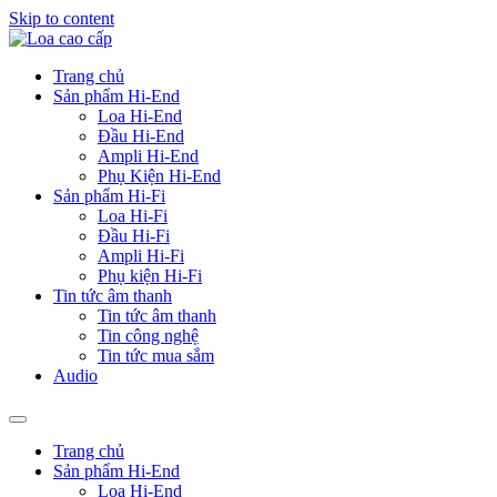
Skip to content
Trang chủ
Sản phẩm Hi-End
Loa Hi-End
Đầu Hi-End
Ampli Hi-End
Phụ Kiện Hi-End
Sản phẩm Hi-Fi
Loa Hi-Fi
Đầu Hi-Fi
Ampli Hi-Fi
Phụ kiện Hi-Fi
Tin tức âm thanh
Tin tức âm thanh
Tin công nghệ
Tin tức mua sắm
Audio
Trang chủ
Sản phẩm Hi-End
Loa Hi-End