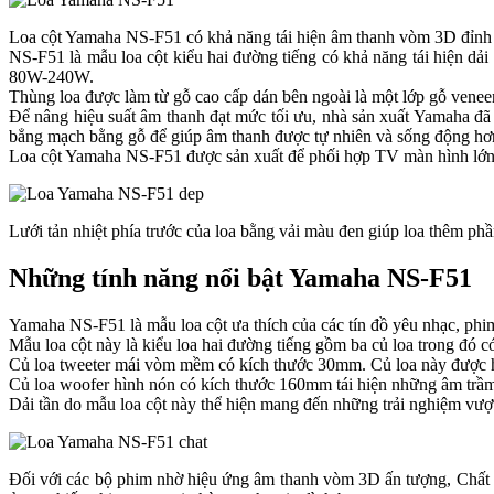
Loa cột Yamaha NS-F51 có khả năng tái hiện âm thanh vòm 3D đỉnh 
NS-F51 là mẫu loa cột kiểu hai đường tiếng có khả năng tái hiện d
80W-240W.
Thùng loa được làm từ gỗ cao cấp dán bên ngoài là một lớp gỗ venee
Để nâng hiệu suất âm thanh đạt mức tối ưu, nhà sản xuất Yamaha đ
bẳng mạch bằng gỗ để giúp âm thanh được tự nhiên và sống động hơ
Loa cột Yamaha NS-F51 được sản xuất để phối hợp TV màn hình lớn đ
Lưới tản nhiệt phía trước của loa bằng vải màu đen giúp loa thêm ph
Những tính năng nổi bật Yamaha NS-F51
Yamaha NS-F51 là mẫu loa cột ưa thích của các tín đồ yêu nhạc, phim
Mẫu loa cột này là kiểu loa hai đường tiếng gồm ba củ loa trong đó c
Củ loa tweeter mái vòm mềm có kích thước 30mm. Củ loa này được hứa
Củ loa woofer hình nón có kích thước 160mm tái hiện những âm trầm rõ
Dải tần do mẫu loa cột này thể hiện mang đến những trải nghiệm vượ
Đối với các bộ phim nhờ hiệu ứng âm thanh vòm 3D ấn tượng, Chất â