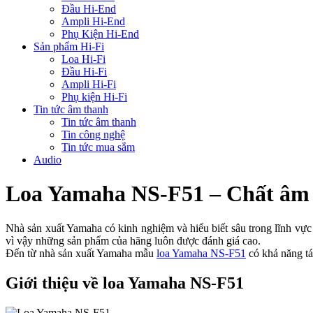
Đầu Hi-End
Ampli Hi-End
Phụ Kiện Hi-End
Sản phẩm Hi-Fi
Loa Hi-Fi
Đầu Hi-Fi
Ampli Hi-Fi
Phụ kiện Hi-Fi
Tin tức âm thanh
Tin tức âm thanh
Tin công nghệ
Tin tức mua sắm
Audio
Loa Yamaha NS-F51 – Chất âm r
Nhà sản xuất Yamaha có kinh nghiệm và hiểu biết sâu trong lĩnh vực
vì vậy những sản phẩm của hãng luôn được đánh giá cao.
Đến từ nhà sản xuất Yamaha mẫu
loa Yamaha NS-F51
có khả năng tá
Giới thiệu về loa Yamaha NS-F51