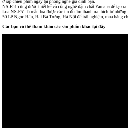
ở rạp chiếu phim ngay tại phòng nghe gia đình bạn.
NS-F51 cũng được thiết kế và công nghệ đậm chất Yamaha để tạo ra n
Loa NS-F51 là mẫu loa được các tín đồ âm thanh ưa thích từ những ng
50 Lê Ngọc Hân, Hai Bà Trưng, Hà Nội để trải nghiệm, mua hàng ch
Các bạn có thể tham khảo các sản phẩm khác tại đây