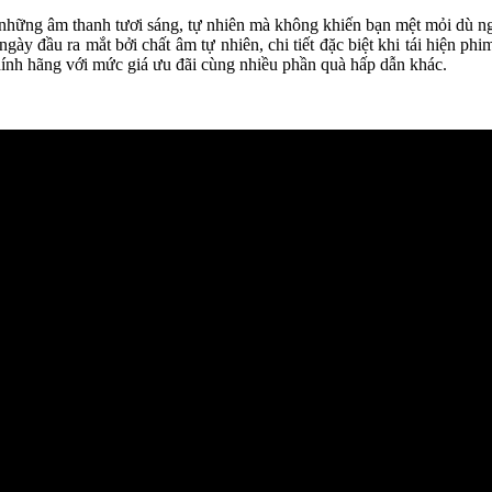
hững âm thanh tươi sáng, tự nhiên mà không khiến bạn mệt mỏi dù ngh
ày đầu ra mắt bởi chất âm tự nhiên, chi tiết đặc biệt khi tái hiện ph
ính hãng với mức giá ưu đãi cùng nhiều phần quà hấp dẫn khác.