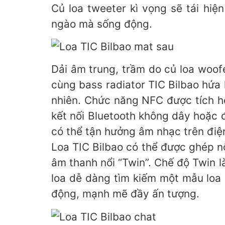
Củ loa tweeter kì vọng sẽ tái hiệ
ngào mà sống động.
Dải âm trung, trầm do củ loa woofe
cùng bass radiator TIC Bilbao hứa
nhiên. Chức năng NFC được tích hợ
kết nối Bluetooth không dây hoặc 
có thể tận hưởng âm nhạc trên điện
Loa TIC Bilbao có thể được ghép n
âm thanh nổi “Twin”. Chế độ Twin l
loa dễ dàng tìm kiếm một mẫu loa 
động, mạnh mẽ đầy ấn tượng.