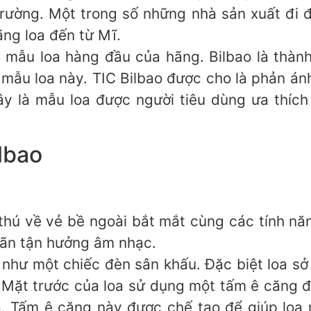
trường. Một trong số những nhà sản xuất đi 
ãng loa đến từ Mĩ.
 mẫu loa hàng đầu của hãng. Bilbao là thàn
mẫu loa này. TIC Bilbao được cho là phản ánh
y là mẫu loa được người tiêu dùng ưa thíc
ilbao
thú về vẻ bề ngoài bắt mắt cùng các tính năn
iãn tận hưởng âm nhạc.
o như một chiếc đèn sân khấu. Đặc biệt loa sở
. Mặt trước của loa sử dụng một tấm ê căng
. Tấm ê căng này được chế tạo để giúp loa