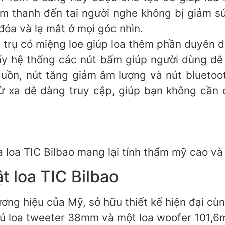
âm thanh đến tai người nghe không bị giảm sú
đóa và lạ mắt ở mọi góc nhìn.
 trụ có miệng loe giúp loa thêm phần duyên d
y hệ thống các nút bấm giúp người dùng dễ 
ồn, nút tăng giảm âm lượng và nút bluetooth
 từ xa dễ dàng truy cập, giúp bạn không cần 
loa TIC Bilbao mang lại tính thẩm mỹ cao và 
t loa TIC Bilbao
ơng hiệu của Mỹ, sở hữu thiết kế hiện đại cù
củ loa tweeter 38mm và một loa woofer 101,6