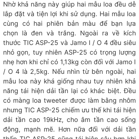
Nhờ khả năng này giúp hai mẫu loa đều dễ
lắp đặt và tiện lợi khi sử dụng. Hai mẫu loa
cùng có hai phiên bản màu để bạn lựa
chọn là đen và trắng. Ngoài ra về kích
thước TIC ASP-25 và Jamo I / O 4 đều siêu
nhỏ gọn, tuy nhiên ASP-25 có trọng lượng
nhẹ hơn khi chỉ có 1,13kg còn đối với Jamo I
/ O 4 là 2,5kg. Nếu nhìn từ bên ngoài, hai
mẫu loa này khá giống nhau tuy nhiên khả
năng tái hiện dải tần lại có khác biệt. Đều
có màng loa tweeter được làm bằng nhôm
nhưng TIC ASP-25 chiếm ưu thế khi tái hiện
dải tần cao 19kHz, cho âm tần cao sống
động, mạnh mẽ. Hơn nữa đối với dải tần
thấp TIC ASP-25 cũng tái hiện sâu hơn khi