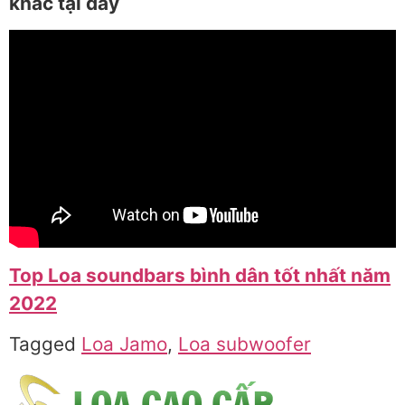
khác tại đây
Top Loa soundbars bình dân tốt nhất năm
2022
Tagged
Loa Jamo
,
Loa subwoofer