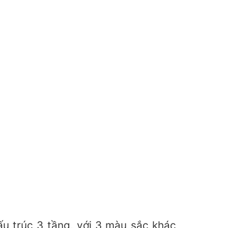
ấu trúc 3 tầng, với 3 màu sắc khác