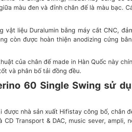
iữa màu đen và đỉnh chân đế là màu bạc. Các c
ng vật liệu Duralumin bằng máy cắt CNC, đảm
wing còn được hoàn thiện anodizing cứng bằn
 thuật của chân đế made in Hàn Quốc này chí
tốt và phân bố tải đồng đều.
lerino 60 Single Swing sử dụ
i được nhà sản xuất Hifistay công bố, chân đế
à CD Transport & DAC, music sever, ampli, n