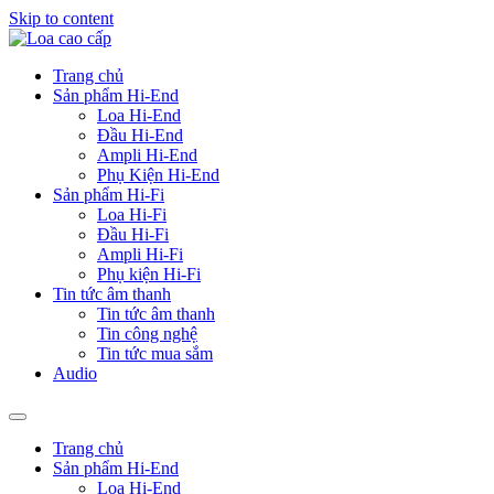
Skip to content
Trang chủ
Sản phẩm Hi-End
Loa Hi-End
Đầu Hi-End
Ampli Hi-End
Phụ Kiện Hi-End
Sản phẩm Hi-Fi
Loa Hi-Fi
Đầu Hi-Fi
Ampli Hi-Fi
Phụ kiện Hi-Fi
Tin tức âm thanh
Tin tức âm thanh
Tin công nghệ
Tin tức mua sắm
Audio
Trang chủ
Sản phẩm Hi-End
Loa Hi-End