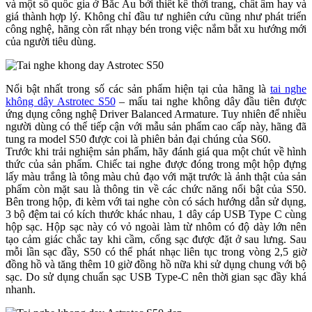
và một số quốc gia ở Bắc Âu bởi thiết kế thời trang, chất âm hay và
giá thành hợp lý. Không chỉ đầu tư nghiên cứu cũng như phát triển
công nghệ, hãng còn rất nhạy bén trong việc nắm bắt xu hướng mới
của người tiêu dùng.
Nổi bật nhất trong số các sản phẩm hiện tại của hãng là
tai nghe
không dây Astrotec S50
– mấu tai nghe không dây đầu tiên được
ứng dụng công nghệ Driver Balanced Armature. Tuy nhiên để nhiều
người dùng có thể tiếp cận với mẫu sản phẩm cao cấp này, hãng đã
tung ra model S50 được coi là phiên bản đại chúng của S60.
Trước khi trải nghiệm sản phẩm, hãy đánh giá qua một chút về hình
thức của sản phẩm. Chiếc tai nghe được đóng trong một hộp đựng
lấy màu trắng là tông màu chủ đạo với mặt trước là ảnh thật của sản
phẩm còn mặt sau là thông tin về các chức năng nổi bật của S50.
Bên trong hộp, đi kèm với tai nghe còn có sách hướng dẫn sử dụng,
3 bộ đệm tai có kích thước khác nhau, 1 dây cáp USB Type C cùng
hộp sạc. Hộp sạc này có vỏ ngoài làm từ nhôm có độ dày lớn nên
tạo cảm giác chắc tay khi cầm, cổng sạc được đặt ở sau lưng. Sau
mỗi lần sạc đầy, S50 có thể phát nhạc liên tục trong vòng 2,5 giờ
đồng hồ và tăng thêm 10 giờ đồng hồ nữa khi sử dụng chung với bộ
sạc. Do sử dụng chuẩn sạc USB Type-C nên thời gian sạc đầy khá
nhanh.