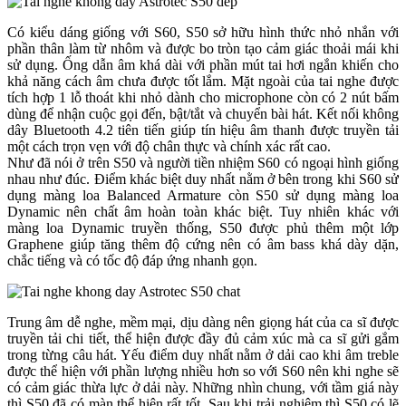
Có kiểu dáng giống với S60, S50 sở hữu hình thức nhỏ nhắn với
phần thân làm từ nhôm và được bo tròn tạo cảm giác thoải mái khi
sử dụng. Ống dẫn âm khá dài với phần mút tai hơi ngắn khiến cho
khả năng cách âm chưa được tốt lắm. Mặt ngoài của tai nghe được
tích hợp 1 lỗ thoát khi nhỏ dành cho microphone còn có 2 nút bấm
dùng để nhận cuộc gọi đến, bật/tắt và chuyển bài hát. Kết nối không
dây Bluetooth 4.2 tiên tiến giúp tín hiệu âm thanh được truyền tải
một cách trọn vẹn với độ chân thực và chính xác rất cao.
Như đã nói ở trên S50 và người tiền nhiệm S60 có ngoại hình giống
nhau như đúc. Điểm khác biệt duy nhất nằm ở bên trong khi S60 sử
dụng màng loa Balanced Armature còn S50 sử dụng màng loa
Dynamic nên chất âm hoàn toàn khác biệt. Tuy nhiên khác với
màng loa Dynamic truyền thống, S50 được phủ thêm một lớp
Graphene giúp tăng thêm độ cứng nên có âm bass khá dày dặn,
chắc tiếng và có tốc độ đáp ứng nhanh gọn.
Trung âm dễ nghe, mềm mại, dịu dàng nên giọng hát của ca sĩ được
truyền tải chi tiết, thể hiện được đầy đủ cảm xúc mà ca sĩ gửi gắm
trong từng câu hát. Yếu điểm duy nhất nằm ở dải cao khi âm treble
được thể hiện với phần lượng nhiều hơn so với S60 nên khi nghe sẽ
có cảm giác thừa lực ở dải này. Những nhìn chung, với tầm giá này
thì S50 đã có màn thể hiện rất tốt. Sau khi trải nghiệm thì S50 có lẽ