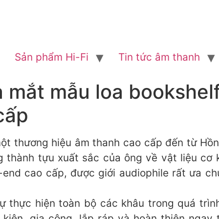
Sản phẩm Hi-Fi
Tin tức âm thanh
a mắt mẫu loa bookshel
cấp
 một thương hiệu âm thanh cao cấp đến từ Hồng K
 thành tựu xuất sắc của ông về vật liệu cơ kh
-end cao cấp, được giới audiophile rất ưa chu
n tự thực hiện toàn bộ các khâu trong quá trìn
h kiện, gia công, lắp ráp và hoàn thiện ngay