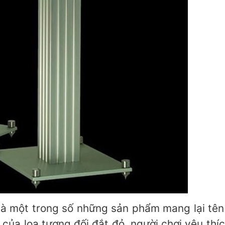
một trong số những sản phẩm mang lại tên t
ủa loa tương đối đắt đỏ, người chơi yêu thíc