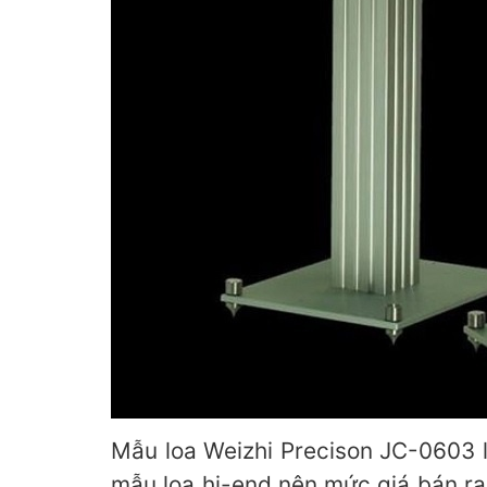
Mẫu loa Weizhi Precison JC-0603 là 
mẫu loa hi-end nên mức giá bán ra c