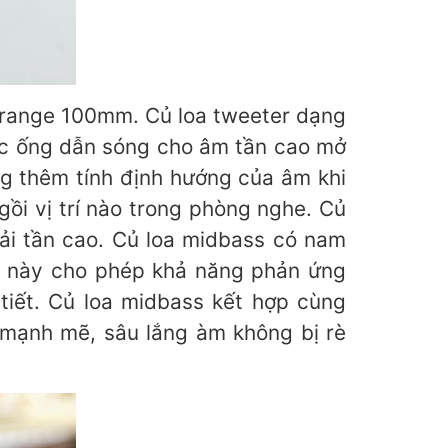
drange 100mm. Củ loa tweeter dạng
ác ống dẫn sóng cho âm tần cao mở
g thêm tính định hướng của âm khi
ồi vị trí nào trong phòng nghe. Củ
dải tần cao. Củ loa midbass có nam
ệ này cho phép khả năng phản ứng
iết. Củ loa midbass kết hợp cùng
 mạnh mẽ, sâu lắng àm không bị rè