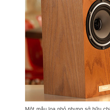
Một mẫu loa nhỏ nhưng sở hữu chấ