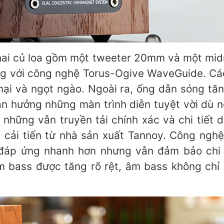
 hai củ loa gồm một tweeter 20mm và một mi
ng với công nghệ Torus-Ogive WaveGuide. C
i và ngọt ngào. Ngoài ra, ống dẫn sóng tăn
ận hưởng những màn trình diễn tuyệt vời dù ng
 những vẫn truyền tải chính xác và chi tiết 
ải tiến từ nhà sản xuất Tannoy. Công ngh
 đáp ứng nhanh hơn nhưng vẫn đảm bảo chi t
âm bass được tăng rõ rệt, âm bass không chỉ