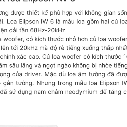
ờng được thiết kế phù hợp với không gian số
ái. Loa Elipson IW 6 là mẫu loa gồm hai củ
hiện dải tần 68Hz-20kHz.
a woofer, có kích thước nhỏ hơn củ loa woofe
 lên tới 20kHz mà độ rè tiếng xuống thấp n
độ chính xác cao. Củ loa woofer có kích thước
rầm sâu lắng và ngọt ngào không bị nhòe tiếng
ng của driver. Mặc dù loa âm tường đã đượ
 gắn tường. Nhưng trong mẫu loa Elipson I
t đã sử dụng nam châm neodymium để tăng c