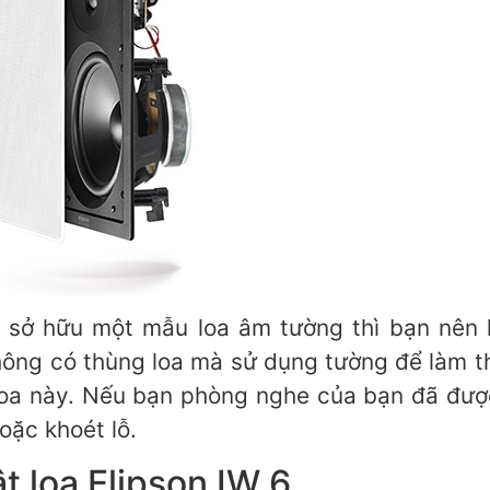
ở hữu một mẫu loa âm tường thì bạn nên lư
ông có thùng loa mà sử dụng tường để làm t
 loa này. Nếu bạn phòng nghe của bạn đã đượ
oặc khoét lỗ.
t loa Elipson IW 6