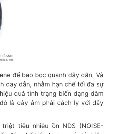
lene để bao bọc quanh dây dẫn. Và
nh day dẫn, nhằm hạn chế tối đa sự
 hiệu quả tình trạng biến dạng dâm
 đó là dây âm phải cách ly với dây
 triệt tiêu nhiễu ồn NDS (NOISE-