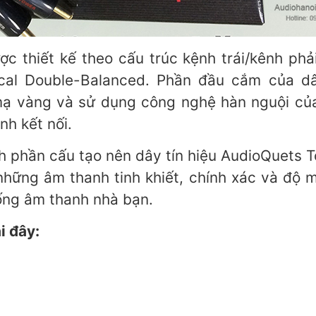
c thiết kế theo cấu trúc kệnh trái/kênh phả
cal Double-Balanced. Phần đầu cắm của dâ
 vàng và sử dụng công nghệ hàn nguội của 
nh kết nối.
h phần cấu tạo nên dây tín hiệu AudioQuets T
ững âm thanh tinh khiết, chính xác và độ m
hống âm thanh nhà bạn.
i đây: