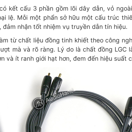
có kết cấu 3 phần gồm lõi dây dẫn, vỏ ngoà
 lệ. Mỗi một phẩn sở hữu một cấu trúc thiế
, đảm nhận tốt nhiệm vụ truyền dẫn tín hiệu.
 làm từ chất liệu đồng tinh khiết theo côn
ợt mà và rõ ràng. Lý do là chất đồng LGC là c
ơn và ít ranh giới hạt hơn, đem đến hiệu suất 