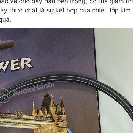
ảo vệ cho dây dẫn bên trong, có thể giảm thi
ày thực chất là sự kết hợp của nhiều lớp kim 
quả.