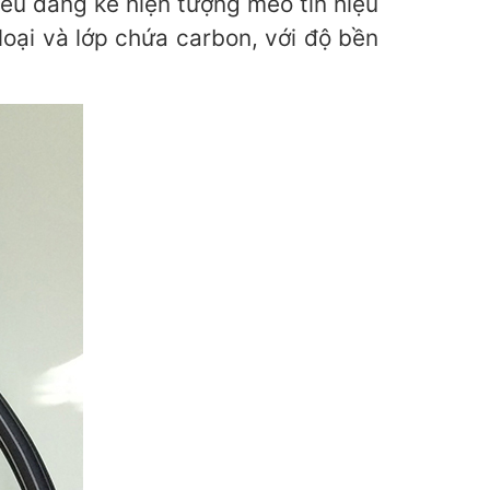
ểu đáng kể hiện tượng méo tín hiệu
loại và lớp chứa carbon, với độ bền