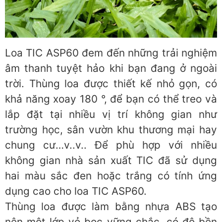
Loa TIC ASP60 đem đến những trải nghiệm
âm thanh tuyệt hảo khi bạn đang ở ngoài
trời. Thùng loa được thiết kế nhỏ gọn, có
khả năng xoay 180 °, để bạn có thể treo và
lắp đặt tại nhiều vị trí không gian như
trường học, sân vườn khu thương mại hay
chung cư…v..v.. Để phù hợp với nhiều
không gian nhà sản xuất TIC đã sử dụng
hai màu sắc đen hoặc trắng có tính ứng
dụng cao cho loa TIC ASP60.
Thùng loa được làm bằng nhựa ABS tạo
nên một lớp vỏ bọc vững chắc, có độ bền