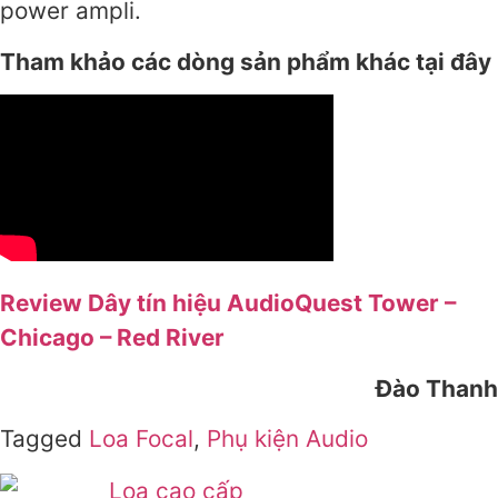
power ampli.
Tham khảo các dòng sản phẩm khác tại đây
Review Dây tín hiệu AudioQuest Tower –
Chicago – Red River
Đào Thanh
Tagged
Loa Focal
,
Phụ kiện Audio