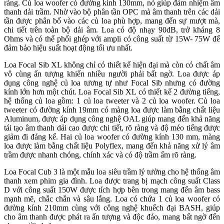
ràng. Củ loa woofer có đường kính 130mm, nó giúp đảm nhiệm âm
thanh dải trầm. Nhờ vào bộ phân tần OPC mà âm thanh trên các dải
tần được phân bố vào các củ loa phù hợp, mang đến sự mượt mà,
chi tiết trên toàn bộ dải âm. Loa có độ nhạy 90dB, trở kháng 8
Ohms và có thể phối ghép với ampli có công suất từ 15W- 75W để
đảm bảo hiệu suất hoạt động tối ưu nhất.
Loa Focal Sib XL không chỉ có thiết kế hiện đại mà còn có chất âm
vô cùng ấn tượng khiến nhiều người phải bất ngờ. Loa được áp
dụng công nghệ củ loa tương tự như Focal Sib nhưng có đường
kính lớn hơn một chút. Loa Focal Sib XL có thiết kế 2 đường tiếng,
hệ thống củ loa gồm: 1 củ loa tweeter và 2 củ loa woofer. Củ loa
tweeter có đường kính 19mm có màng loa được làm bằng chất liệu
Aluminum, được áp dụng công nghệ OAL giúp mang đến khả năng
tái tạo âm thanh dải cao được chi tiết, rõ ràng và độ méo tiếng được
giảm đi đáng kể. Hai củ loa woofer có đường kính 130 mm, màng
loa được làm bằng chất liệu Polyflex, mang đến khả năng xử lý âm
trầm được nhanh chóng, chính xác và có độ trầm ấm rõ ràng.
Loa Focal Cub 3 là một mẫu loa siêu trầm lý tưởng cho hệ thống âm
thanh xem phim gia đình. Loa được trang bị mạch công suất Class
D với công suất 150W được tích hợp bên trong mang đến âm bass
mạnh mẽ, chắc chắn và sâu lắng. Loa có chứa 1 củ loa woofer có
đường kính 210mm cùng với công nghệ khuếch đại BASH, giúp
cho âm thanh được phát ra ấn tượng và độc đáo, mang bất ngờ đến