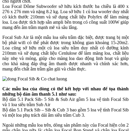
cho người chơi.
Loa Focal Dôme Subwoofer sở hữu kích thước ba chiều là 400 x
276 x 276 mm và nặng 8.2 kg. Loa sở hữu 1 củ loa woofer duy nhất
có kích thước 210mm và sử dụng chất liệu Polyfex để làm màng
loa. Loa được tích hợp sẵn ampli bên trong có công suất 100W giúp
mang đến âm trầm mạnh mẽ và sâu lắng.
Focal Sub Air là một mẫu loa siêu trầm đặc biệt, được trang bị một
bộ phát wifi có thể phát được trong không gian khoảng 15-20m2.
Loa cũng sở hữu một củ loa siêu trầm duy nhất có đường kính
210mm và sử dụng chất liệu Cenlulose để làm màng loa, chất liệu
này nhẹ và mỏng, giúp cho màng loa dao động linh hoạt và giúp
cho khả năng đáp ứng âm thanh được nhanh và chính xác hơn,
mang đến chất âm trầm gần gũi và chân thực.
Các mẫu loa của dòng có thể kết hợp với nhau để tọa thành
những bộ dàn âm thanh 5.1 như sau:
Bộ dàn 5.1 Pack Sib- 5 Sib & Sub Air gồm 5 loa vệ tinh Focal Sib
và 1 loa siêu trầm Sub Air
Bộ dàn 5.1 Pack Sib – Sib & Cub 3 bao gồm 5 loa vệ tính Focal Sib
và một loa phụ trách dải âm siêu trầm Cub 3.
Ngoài những mẫu loa trên, dòng sản phẩm này của Focal hiện còn 2
mẫu chân loa nữa là: chân loa Focal Bop Stand và chân loa Focal