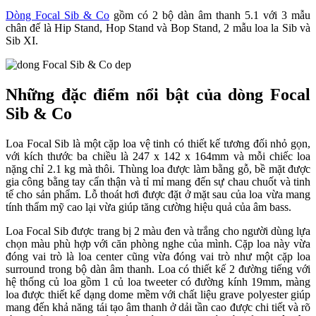
Dòng Focal Sib & Co
gồm có 2 bộ dàn âm thanh 5.1 với 3 mẫu
chân đế là Hip Stand, Hop Stand và Bop Stand, 2 mẫu loa la Sib và
Sib XI.
Những đặc điểm nổi bật của dòng Focal
Sib & Co
Loa Focal Sib là một cặp loa vệ tinh có thiết kế tương đối nhỏ gọn,
với kích thước ba chiều là 247 x 142 x 164mm và mỗi chiếc loa
nặng chỉ 2.1 kg mà thôi. Thùng loa được làm bằng gỗ, bề mặt được
gia công bằng tay cẩn thận và tỉ mỉ mang đến sự chau chuốt và tinh
tế cho sản phẩm. Lỗ thoát hơi được đặt ở mặt sau của loa vừa mang
tính thẩm mỹ cao lại vừa giúp tăng cường hiệu quả của âm bass.
Loa Focal Sib được trang bị 2 màu đen và trắng cho người dùng lựa
chọn màu phù hợp với căn phòng nghe của mình. Cặp loa này vừa
đóng vai trò là loa center cũng vừa đóng vai trò như một cặp loa
surround trong bộ dàn âm thanh. Loa có thiết kế 2 đường tiếng với
hệ thống củ loa gồm 1 củ loa tweeter có đường kính 19mm, màng
loa được thiết kế dạng dome mềm với chất liệu grave polyester giúp
mang đến khả năng tái tạo âm thanh ở dải tần cao được chi tiết và rõ