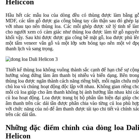
Heliccon
Hầu hết các mẫu loa của dòng đều có thùng được làm bằng g
MDF, các tấm gỗ được gia công bằng tay cẩn thận sau đó ghép lạ
với nhau tạo nên thùng loa. Các mỗi ghép được xử lý tinh tế là
cho người xem có cảm giác như thùng loa được làm từ gỗ nguyê
khối vậy. Sau khi được được gia công bề mặt gỗ, loa được phủ lê
một tấm veneer vân gỗ và một lớp sơn bóng tạo nên một vẻ đp
thanh lịch và sang trọng.
Thiết kế thùng loa không vuông thành sắc cạnh để hạn chế sự cộn
hưởng sóng đứng làm âm thanh bị nhiễu và biến dạng. Bên tron
thùng loa được ngăn thành cách năng riêng biệt, mỗi ngăn chứa mộ
chủ loa và chúng hoạt động độc lập với nhau. Không gian riêng ch
mỗi củ loa giúp cho âm thanh không bị ảnh hưởng lẫn nhau khi cá
củ loa hoạt động. Loa được trang bị bộ phân tần hiện đại giúp ch
âm thanh trên các dải tần được phân chia vào từng củ loa phù hợ
với chức năng của nó để âm thanh được tái tạo chi tiết và chính xá
trên các dải tần.
Những đặc điểm chính của dòng loa Dal
Helicon