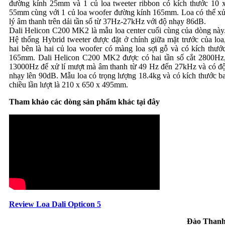
đường kính 25mm và 1 củ loa tweeter ribbon có kích thước 10 
55mm cùng với 1 củ loa woofer đường kính 165mm. Loa có thể x
lý âm thanh trên dải tần số từ 37Hz-27kHz với độ nhạy 86dB.
Dali Helicon C200 MK2 là mẫu loa center cuối cùng của dòng này
Hệ thống Hybrid tweeter được đặt ở chính giữa mặt trước của loa
hai bên là hai củ loa woofer có màng loa sợi gỗ và có kích thướ
165mm. Dali Helicon C200 MK2 được có hai tần số cắt 2800Hz
13000Hz để xử lí mượt mà âm thanh từ 49 Hz đến 27kHz và có đ
nhạy lên 90dB. Mẫu loa có trọng lượng 18.4kg và có kích thước b
chiều lần lượt là 210 x 650 x 495mm.
Tham khảo các dòng sản phẩm khác tại đây
Review Loa Dali Opticon 5
Đào Than