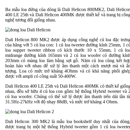
Ba mẫu loa đứng của dòng là Dali Helicon 800MK2, Dali Helico
400 LE 25th và Dali Helicon 400MK được thiết kế và trang bị côn
nghệ tương đối giống nhau.
Dali Helicon 800 MK2 được áp dụng công nghệ củ loa đặc trưn
của hãng với 5 củ loa con: 1 củ loa tweeter đường kính 25mm, 1 c
loa supper tweeter ribbon có kích thước 10 x 55mm, 1 củ lo
midrange đường kính 165mm và 2 củ loa woofer có đường kín
203mm có màng loa làm bằng sợi gỗ. Năm củ loa cùng kết hợ
hoàn hảo với nhau để xử lý âm thanh một cách mượt mà và ấ
tượng. Loa có mức trở kháng 4Ohms và có khả năng phối ghé
được với ampli có công suất 50-400W.
Dali Helicon 400 LE 25th và Dali Helicon 400MK có thiết kế giốn
nhau, đều sở hữu 4 củ loa con gồm: hệ thống Hybrid tweeter và 
củ loa woofer. Chúng có thể xử lý được âm thanh trên dải tần t
31.5Hz-27kHz với độ nhạy 88dB, và mức trở kháng 4 Ohms.
Dali Helicon 300 MK2 là mẫu loa bookshelf duy nhất của dòng
được trang bị một hệ thống Hybrid tweeter gồm 1 củ loa tweete