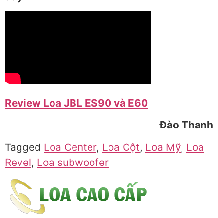
Review Loa JBL ES90 và E60
Đào Thanh
Tagged
Loa Center
,
Loa Cột
,
Loa Mỹ
,
Loa
Revel
,
Loa subwoofer