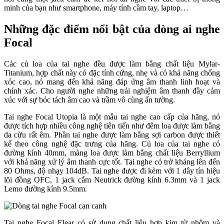
minh của bạn như smartphone, máy tính cầm tay, laptop…
Những đặc điểm nổi bật của dòng ai nghe
Focal
Các củ loa của tai nghe đều được làm bằng chất liệu Mylar-
Titanium, hợp chất này có đặc tính cứng, nhẹ và có khả năng chống
xóc cao, nó mang đến khả năng đáp ứng âm thanh linh hoạt và
chính xác. Cho người nghe những trải nghiệm âm thanh đầy cảm
xúc với sự bóc tách âm cao và trầm vô cùng ấn tường.
Tai nghe Focal Utopia là một mẫu tai nghe cao cấp của hãng, nó
được tích hợp nhiều công nghệ tiên tiến như đêm loa được làm bằng
da cừu rất êm. Phần tai nghe được làm bằng sợi carbon được thiết
kế theo công nghệ đặc trưng của hãng. Củ loa của tai nghe có
đường kính 40mm, màng loa được làm bằng chất liệu Berryllium
với khả năng xử lý âm thanh cực tốt. Tai nghe có trở kháng lên đến
80 Ohms, độ nhạy 104dB. Tai nghe được đi kèm với 1 dây tín hiệu
lõi đồng OFC, 1 jack cắm Neutrick đường kính 6.3mm và 1 jack
Lemo đường kính 9.5mm.
Tai nghe Focal Elear có sử dụng chất liệu hợp kim từ nhôm và