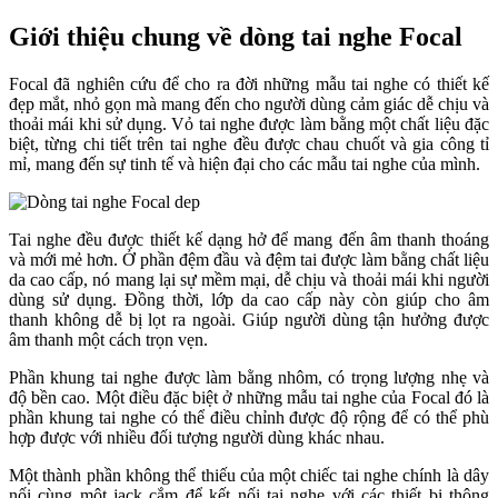
Giới thiệu chung về dòng tai nghe Focal
Focal đã nghiên cứu để cho ra đời những mẫu tai nghe có thiết kế
đẹp mắt, nhỏ gọn mà mang đến cho người dùng cảm giác dễ chịu và
thoải mái khi sử dụng. Vỏ tai nghe được làm bằng một chất liệu đặc
biệt, từng chi tiết trên tai nghe đều được chau chuốt và gia công tỉ
mỉ, mang đến sự tinh tế và hiện đại cho các mẫu tai nghe của mình.
Tai nghe đều được thiết kế dạng hở để mang đến âm thanh thoáng
và mới mẻ hơn. Ở phần đệm đầu và đệm tai được làm bằng chất liệu
da cao cấp, nó mang lại sự mềm mại, dễ chịu và thoải mái khi người
dùng sử dụng. Đồng thời, lớp da cao cấp này còn giúp cho âm
thanh không dễ bị lọt ra ngoài. Giúp người dùng tận hưởng được
âm thanh một cách trọn vẹn.
Phần khung tai nghe được làm bằng nhôm, có trọng lượng nhẹ và
độ bền cao. Một điều đặc biệt ở những mẫu tai nghe của Focal đó là
phần khung tai nghe có thể điều chỉnh được độ rộng để có thể phù
hợp được với nhiều đối tượng người dùng khác nhau.
Một thành phần không thể thiếu của một chiếc tai nghe chính là dây
nối cùng một jack cắm để kết nối tai nghe với các thiết bị thông