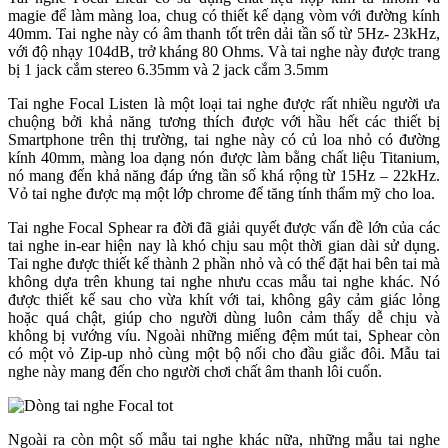
magie để làm màng loa, chug có thiết kế dạng vòm với đường kính
40mm. Tai nghe này có âm thanh tốt trên dải tần số từ 5Hz- 23kHz,
với độ nhạy 104dB, trở kháng 80 Ohms. Và tai nghe này được trang
bị 1 jack cắm stereo 6.35mm và 2 jack cắm 3.5mm
Tai nghe Focal Listen là một loại tai nghe được rất nhiều người ưa
chuộng bởi khả năng tương thích được với hầu hết các thiết bị
Smartphone trên thị trường, tai nghe này có củ loa nhỏ có đường
kính 40mm, màng loa dạng nón được làm bằng chất liệu Titanium,
nó mang đến khả năng đáp ứng tần số khá rộng từ 15Hz – 22kHz.
Vỏ tai nghe được mạ một lớp chrome để tăng tính thẩm mỹ cho loa.
Tai nghe Focal Sphear ra đời đã giải quyết được vấn đề lớn của các
tai nghe in-ear hiện nay là khó chịu sau một thời gian dài sử dụng.
Tai nghe được thiết kế thành 2 phần nhỏ và có thể đặt hai bên tai mà
không dựa trên khung tai nghe nhưu ccas mẫu tai nghe khác. Nó
được thiết kế sau cho vừa khít với tai, không gây cảm giác lỏng
hoặc quá chật, giúp cho người dùng luôn cảm thấy dễ chịu và
không bị vướng víu. Ngoài những miếng đệm mút tai, Sphear còn
có một vỏ Zip-up nhỏ cùng một bộ nối cho đầu giắc đôi. Mẫu tai
nghe này mang đến cho người chơi chất âm thanh lôi cuốn.
Ngoài ra còn một số mẫu tai nghe khác nữa, những mẫu tai nghe