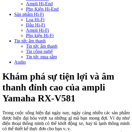
Ampli Hi-End
Phụ Kiện Hi-End
Sản phẩm Hi-Fi
Loa Hi-Fi
Đầu Hi-Fi
Ampli Hi-Fi
Phụ kiện Hi-Fi
Tin tức âm thanh
Tin tức âm thanh
Tin công nghệ
Tin tức mua sắm
Audio
Khám phá sự tiện lợi và âm
thanh đỉnh cao của ampli
Yamaha RX-V581
Trong cuộc sống hiện đại ngày nay, ngày càng nhiều các sản phẩm
được hiện đại hóa vượt xa những gì mà bạn mong đợi. Ví dụ như
điện thoại thông minh có thể khởi động xe, hay tủ lạnh thông minh
có thể thiết kế thực đơn cho bạn v..v.