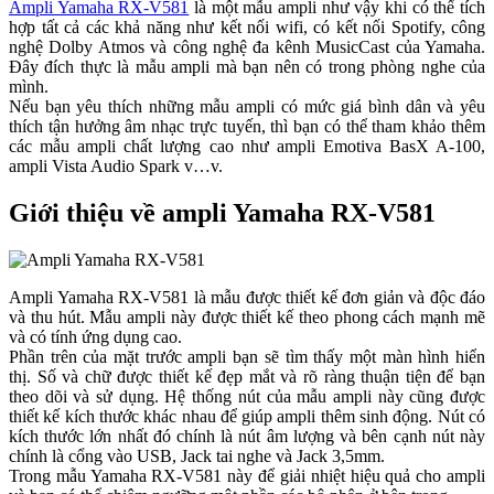
Ampli Yamaha RX-V581
là một mẫu ampli như vậy khi có thể tích
hợp tất cả các khả năng như kết nối wifi, có kết nối Spotify, công
nghệ Dolby Atmos và công nghệ đa kênh MusicCast của Yamaha.
Đây đích thực là mẫu ampli mà bạn nên có trong phòng nghe của
mình.
Nếu bạn yêu thích những mẫu ampli có mức giá bình dân và yêu
thích tận hưởng âm nhạc trực tuyến, thì bạn có thể tham khảo thêm
các mẫu ampli chất lượng cao như ampli Emotiva BasX A-100,
ampli Vista Audio Spark v…v.
Giới thiệu về ampli Yamaha RX-V581
Ampli Yamaha RX-V581 là mẫu được thiết kế đơn giản và độc đáo
và thu hút. Mẫu ampli này được thiết kế theo phong cách mạnh mẽ
và có tính ứng dụng cao.
Phần trên của mặt trước ampli bạn sẽ tìm thấy một màn hình hiển
thị. Số và chữ được thiết kế đẹp mắt và rõ ràng thuận tiện để bạn
theo dõi và sử dụng. Hệ thống nút của mẫu ampli này cũng được
thiết kế kích thước khác nhau để giúp ampli thêm sinh động. Nút có
kích thước lớn nhất đó chính là nút âm lượng và bên cạnh nút này
chính là cổng vào USB, Jack tai nghe và Jack 3,5mm.
Trong mẫu Yamaha RX-V581 này để giải nhiệt hiệu quả cho ampli