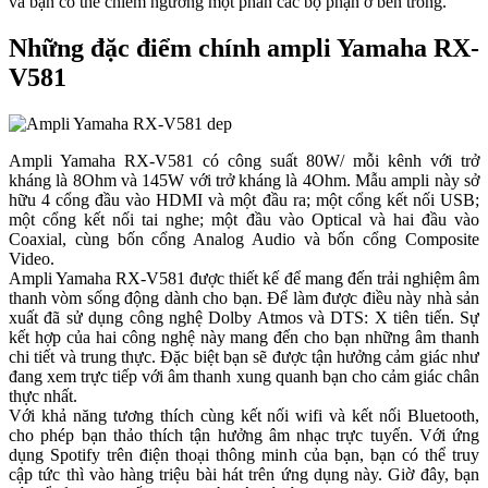
và bạn có thể chiêm ngưỡng một phần các bộ phận ở bên trong.
Những đặc điểm chính ampli Yamaha RX-
V581
Ampli Yamaha RX-V581 có công suất 80W/ mỗi kênh với trở
kháng là 8Ohm và 145W với trở kháng là 4Ohm. Mẫu ampli này sở
hữu 4 cổng đầu vào HDMI và một đầu ra; một cổng kết nối USB;
một cổng kết nối tai nghe; một đầu vào Optical và hai đầu vào
Coaxial, cùng bốn cổng Analog Audio và bốn cổng Composite
Video.
Ampli Yamaha RX-V581 được thiết kế để mang đến trải nghiệm âm
thanh vòm sống động dành cho bạn. Để làm được điều này nhà sản
xuất đã sử dụng công nghệ Dolby Atmos và DTS: X tiên tiến. Sự
kết hợp của hai công nghệ này mang đến cho bạn những âm thanh
chi tiết và trung thực. Đặc biệt bạn sẽ được tận hưởng cảm giác như
đang xem trực tiếp với âm thanh xung quanh bạn cho cảm giác chân
thực nhất.
Với khả năng tương thích cùng kết nối wifi và kết nối Bluetooth,
cho phép bạn thảo thích tận hưởng âm nhạc trực tuyến. Với ứng
dụng Spotify trên điện thoại thông minh của bạn, bạn có thể truy
cập tức thì vào hàng triệu bài hát trên ứng dụng này. Giờ đây, bạn