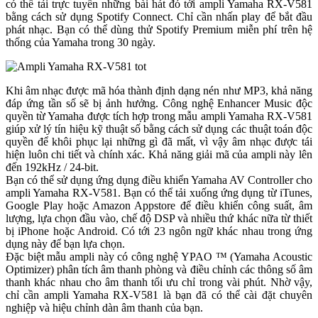
có thể tải trực tuyến những bài hát đó tới ampli Yamaha RX-V581
bằng cách sử dụng Spotify Connect. Chỉ cần nhấn play để bắt đầu
phát nhạc. Bạn có thể dùng thử Spotify Premium miễn phí trên hệ
thống của Yamaha trong 30 ngày.
Khi âm nhạc được mã hóa thành định dạng nén như MP3, khả năng
đáp ứng tần số sẽ bị ảnh hưởng. Công nghệ Enhancer Music độc
quyền từ Yamaha được tích hợp trong mẫu ampli Yamaha RX-V581
giúp xử lý tín hiệu kỹ thuật số bằng cách sử dụng các thuật toán độc
quyền để khôi phục lại những gì đã mất, vì vậy âm nhạc được tái
hiện luôn chi tiết và chính xác. Khả năng giải mã của ampli này lên
đến 192kHz / 24-bit.
Bạn có thể sử dụng ứng dụng điều khiển Yamaha AV Controller cho
ampli Yamaha RX-V581. Bạn có thể tải xuống ứng dụng từ iTunes,
Google Play hoặc Amazon Appstore để điều khiển công suất, âm
lượng, lựa chọn đầu vào, chế độ DSP và nhiều thứ khác nữa từ thiết
bị iPhone hoặc Android. Có tới 23 ngôn ngữ khác nhau trong ứng
dụng này để bạn lựa chọn.
Đặc biệt mẫu ampli này có công nghệ YPAO ™ (Yamaha Acoustic
Optimizer) phân tích âm thanh phòng và điều chỉnh các thông số âm
thanh khác nhau cho âm thanh tối ưu chỉ trong vài phút. Nhờ vậy,
chỉ cần ampli Yamaha RX-V581 là bạn đã có thể cài đặt chuyên
nghiệp và hiệu chỉnh dàn âm thanh của bạn.