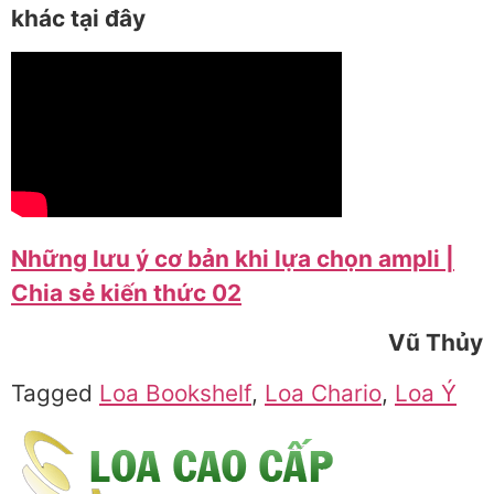
khác tại đây
Những lưu ý cơ bản khi lựa chọn ampli |
Chia sẻ kiến thức 02
Vũ Thủy
Tagged
Loa Bookshelf
,
Loa Chario
,
Loa Ý