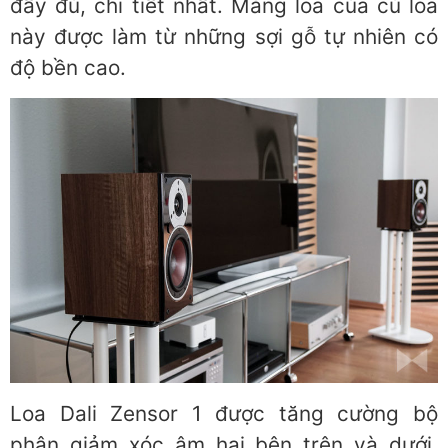
đầy đủ, chi tiết nhất. Màng loa của củ loa
này được làm từ những sợi gỗ tự nhiên có
độ bền cao.
Loa Dali Zensor 1 được tăng cường bộ
phận giảm xóc âm hai bên trên và dưới,