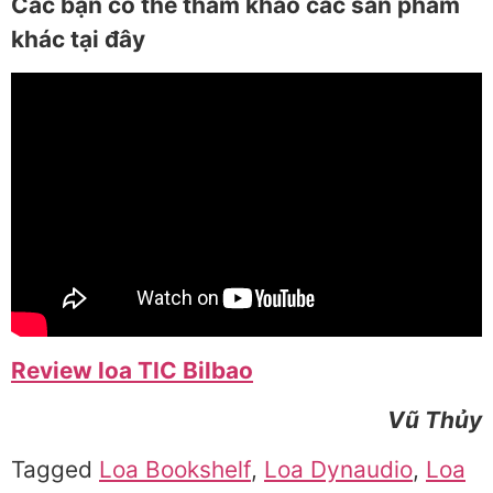
Các bạn có thể tham khảo các sản phẩm
khác tại đây
Review loa TIC Bilbao
Vũ Thủy
Tagged
Loa Bookshelf
,
Loa Dynaudio
,
Loa