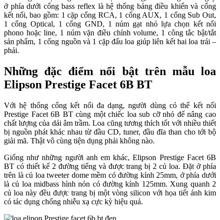
ở phía dưới cổng bass reflex là hệ thống bảng điều khiển và cổng
kết nối, bao gồm: 1 cặp cổng RCA, 1 cổng AUX, 1 cổng Sub Out,
1 cổng Optical, 1 cổng GND, 1 núm gạt nhỏ lựa chọn kết nối
phono hoặc line, 1 núm vặn điều chỉnh volume, 1 công tắc bật/tắt
sản phẩm, 1 cổng nguồn và 1 cặp đấu loa giúp liên kết hai loa trái –
phải.
Những đặc điểm nổi bật trên mẫu loa
Elipson Prestige Facet 6B BT
Với hệ thống cổng kết nối đa dạng, người dùng có thể kết nối
Prestige Facet 6B BT cùng một chiếc loa sub cỡ nhỏ để nâng cao
chất lượng của dải âm trầm. Loa cũng tương thích tốt với nhiều thiết
bị nguồn phát khác nhau từ đầu CD, tuner, đầu đĩa than cho tới bộ
giải mã. Thật vô cùng tiện dụng phải không nào.
Giống như những người anh em khác, Elipson Prestige Facet 6B
BT có thiết kế 2 đường tiếng và được trang bị 2 củ loa. Đặt ở phía
trên là củ loa tweeter dome mềm có đường kính 25mm, ở phía dưới
là củ loa midbass hình nón có đường kính 125mm. Xung quanh 2
củ loa này đều được trang bị một vòng silicon với họa tiết ánh kim
có tác dụng chống nhiễu xạ cực kỳ hiệu quả.