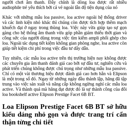
người chơi âm thanh. Đây chính là dòng loa được rất nhiều
audiophile trẻ yêu thích bởi cả vẻ ngoài lẫn độ tiện dụng của nó
Khác với những mẫu loa passive, loa active ngoài hệ thống driver
và các linh kiện nhỏ khác thì chúng còn được tích hợp thêm mạch
khuếch đại ở ngay trong thùng loa. Việc này vừa giúp tạo sự gọn
gàng cho hệ thống âm thanh vừa góp phần giảm thiểu thời gian và
công sức của người dùng trong việc tìm kiếm ampli phối ghép cho
loa. Ngoài tác dụng tiết kiệm không gian phòng nghe, loa active còn
giúp tiết kiệm chi phí trong việc đầu tư dây dẫn.
Tuy nhiên, các mẫu loa active trên thị trường hiện nay không được
các chuyên gia âm thanh đánh giá cao bởi sự đầu tư, nghiên cứu và
phát triển chúng không được chú trọng như những mẫu loa passive.
Chỉ có một vài thương hiệu được đánh giá cao hơn hẳn và Elipson
là một trong số đó. Ngay từ những ngày đầu thành lập, hãng đã tập
trung vào việc sản xuất và nâng cấp không ngừng nghỉ các mẫu loa
active. Và thành quả mà hãng đạt được đó là sự thành công của đôi
loa bookshelf active Elipson Prestige Facet 6B BT.
Loa Elipson Prestige Facet 6B BT sở hữu
kiểu dáng nhỏ gọn và được trang trí cẩn
thận từng chi tiết