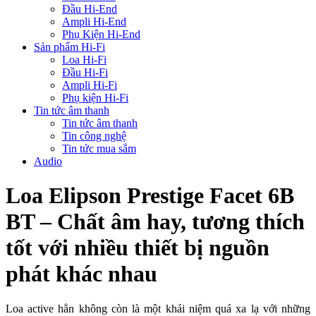
Đầu Hi-End
Ampli Hi-End
Phụ Kiện Hi-End
Sản phẩm Hi-Fi
Loa Hi-Fi
Đầu Hi-Fi
Ampli Hi-Fi
Phụ kiện Hi-Fi
Tin tức âm thanh
Tin tức âm thanh
Tin công nghệ
Tin tức mua sắm
Audio
Loa Elipson Prestige Facet 6B
BT – Chất âm hay, tương thích
tốt với nhiều thiết bị nguồn
phát khác nhau
Loa active hẳn không còn là một khái niệm quá xa lạ với những