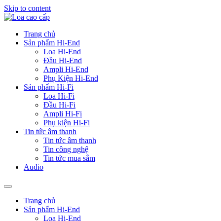
Skip to content
Trang chủ
Sản phẩm Hi-End
Loa Hi-End
Đầu Hi-End
Ampli Hi-End
Phụ Kiện Hi-End
Sản phẩm Hi-Fi
Loa Hi-Fi
Đầu Hi-Fi
Ampli Hi-Fi
Phụ kiện Hi-Fi
Tin tức âm thanh
Tin tức âm thanh
Tin công nghệ
Tin tức mua sắm
Audio
Trang chủ
Sản phẩm Hi-End
Loa Hi-End