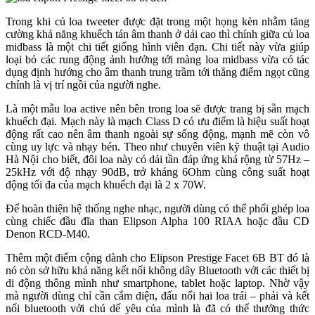
Trong khi củ loa tweeter được đặt trong một họng kèn nhằm tăng
cường khả năng khuếch tán âm thanh ở dải cao thì chính giữa củ loa
midbass là một chi tiết giống hình viên đạn. Chi tiết này vừa giúp
loại bỏ các rung động ảnh hưởng tới màng loa midbass vừa có tác
dụng định hướng cho âm thanh trung trầm tới thẳng điểm ngọt cũng
chính là vị trí ngồi của người nghe.
Là một mẫu loa active nên bên trong loa sẽ được trang bị sẵn mạch
khuếch đại. Mạch này là mạch Class D có ưu điểm là hiệu suất hoạt
động rất cao nên âm thanh ngoài sự sống động, mạnh mẽ còn vô
cùng uy lực và nhạy bén. Theo như chuyên viên kỹ thuật tại Audio
Hà Nội cho biết, đôi loa này có dải tần đáp ứng khá rộng từ 57Hz –
25kHz với độ nhạy 90dB, trở kháng 6Ohm cùng công suất hoạt
động tối đa của mạch khuếch đại là 2 x 70W.
Để hoàn thiện hệ thống nghe nhạc, người dùng có thể phối ghép loa
cùng chiếc đầu đĩa than Elipson Alpha 100 RIAA hoặc đầu CD
Denon RCD-M40.
Thêm một điểm cộng dành cho Elipson Prestige Facet 6B BT đó là
nó còn sở hữu khả năng kết nối không dây Bluetooth với các thiết bị
di động thông mình như smartphone, tablet hoặc laptop. Nhờ vậy
mà người dùng chỉ cần cắm điện, đấu nối hai loa trái – phải và kết
nối bluetooth với chú dế yêu của mình là đã có thể thưởng thức