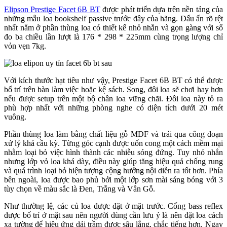
Elipson Prestige Facet 6B BT
được phát triển dựa trên nền tảng của
những mẫu loa bookshelf passive trước đây của hãng. Dấu ấn rõ rệt
nhất nằm ở phần thùng loa có thiết kế nhỏ nhắn và gọn gàng với số
đo ba chiều lần lượt là 176 * 298 * 225mm cùng trọng lượng chỉ
vỏn vẹn 7kg.
Với kích thước hạt tiêu như vậy, Prestige Facet 6B BT có thể được
bố trí trên bàn làm việc hoặc kệ sách. Song, đôi loa sẽ chơi hay hơn
nếu được setup trên một bộ chân loa vững chãi. Đôi loa này tỏ ra
phù hợp nhất với những phòng nghe có diện tích dưới 20 mét
vuông.
Phần thùng loa làm bằng chất liệu gỗ MDF và trải qua công đoạn
xử lý khá cầu kỳ. Từng góc cạnh được uốn cong một cách mềm mại
nhằm loại bỏ việc hình thành các nhiễu sóng đứng. Tuy nhỏ nhắn
nhưng lớp vỏ loa khá dày, điều này giúp tăng hiệu quả chống rung
và quá trình loại bỏ hiện tượng cộng hưởng nội diễn ra tốt hơn. Phía
bên ngoài, loa được bao phủ bởi một lớp sơn mài sáng bóng với 3
tùy chọn về màu sắc là Đen, Trắng và Vân Gỗ.
Như thường lệ, các củ loa được đặt ở mặt trước. Cổng bass reflex
được bố trí ở mặt sau nên người dùng cần lưu ý là nên đặt loa cách
xa tường để hiệu ứng dải trầm được sâu lắng, chắc tiếng hơn. Ngay