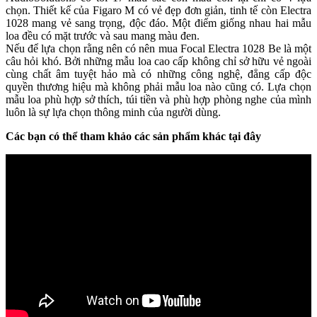
chọn. Thiết kế của Figaro M có vẻ đẹp đơn giản, tinh tế còn Electra
1028 mang vẻ sang trọng, độc đáo. Một điểm giống nhau hai mẫu
loa đều có mặt trước và sau mang màu đen.
Nếu để lựa chọn rằng nên có nên mua Focal Electra 1028 Be là một
câu hỏi khó. Bởi những mẫu loa cao cấp không chỉ sở hữu vẻ ngoài
cùng chất âm tuyệt hảo mà có những công nghệ, đẳng cấp độc
quyền thương hiệu mà không phải mẫu loa nào cũng có. Lựa chọn
mẫu loa phù hợp sở thích, túi tiền và phù hợp phòng nghe của mình
luôn là sự lựa chọn thông minh của người dùng.
Các bạn có thể tham khảo các sản phẩm khác tại đây