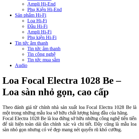
Ampli Hi-End
Phụ Kiện Hi-End
Sản phẩm Hi-Fi
Loa Hi-Fi
Đầu Hi-Fi
Ampli Hi-Fi
Phụ kiện Hi-Fi
Tin tức âm thanh
Tin tức âm thanh
Tin công nghệ
Tin tức mua sắm
Audio
Loa Focal Electra 1028 Be –
Loa sàn nhỏ gọn, cao cấp
Theo đánh giá từ chính nhà sản xuất loa Focal Electra 1028 Be là
một trong những mẫu loa sở hữu chất lượng hàng đầu của hãng.
Focal Electra 1028 Be là loa đứng sở hữu những công nghệ tiên tiến
để tái hiện toàn dải tần chính xác và chi tiết. Đây cũng là mẫu loa
sàn nhỏ gọn nhưng có vẻ đẹp mang nét quyến rũ khó cưỡng.