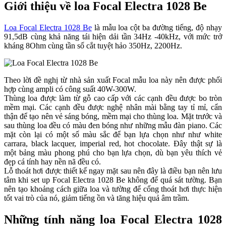
Giới thiệu về loa Focal Electra 1028 Be
Loa Focal Electra 1028 Be
là mẫu loa cột ba đường tiếng, độ nhạy
91,5dB cùng khả năng tái hiện dải tần 34Hz -40kHz, với mức trở
kháng 8Ohm cùng tần số cắt tuyệt hảo 350Hz, 2200Hz.
Theo lời đề nghị từ nhà sản xuất Focal mẫu loa này nên được phối
hợp cùng ampli có công suất 40W-300W.
Thùng loa được làm từ gỗ cao cấp với các cạnh đều được bo tròn
mềm mại. Các cạnh đều được nghệ nhân mài bằng tay tỉ mỉ, cẩn
thận để tạo nên vẻ sáng bóng, mềm mại cho thùng loa. Mặt trước và
sau thùng loa đều có màu đen bóng như những mẫu đàn piano. Các
mặt còn lại có một số màu sắc để bạn lựa chọn như như white
carrara, black lacquer, imperial red, hot chocolate. Đây thật sự là
một bảng màu phong phú cho bạn lựa chọn, dù bạn yêu thích vẻ
đẹp cá tính hay nền nã đều có.
Lỗ thoát hơi được thiết kế ngay mặt sau nên đây là điều bạn nên lưu
tâm khi set up Focal Electra 1028 Be không để quá sát tường. Bạn
nên tạo khoảng cách giữa loa và tường để cổng thoát hơi thực hiện
tốt vai trò của nó, giảm tiếng ồn và tăng hiệu quả âm trầm.
Những tính năng loa Focal Electra 1028