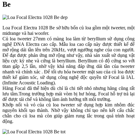
Be
Loa Focal Electra 1028 Be sở hữu bốn củ loa gồm một tweeter, một
midrange và hai woofer.
Củ loa tweeter 27mm có màng loa làm từ beryllium sử dụng công
nghệ DNA Electra cao cấp. Mẫu loa cao cấp này được thiết kế để
mở rộng dải tần lên trên 20kHz, vượt ngưỡng nghe của con người.
Để đạt được phản ứng mở rộng như vậy, nhà sản xuất sử dụng vật
liệu cực kỳ nhẹ và cứng là beryllium. Beryllium có độ cứng so với
titan gấp 2,5 lần, nhờ vậy khả năng đáp ứng dải tần của tweeter
nhanh và chính xác . Để tối ưu hóa tweeter mặt sau của củ loa được
thiết kế giảm xóc, sử dụng công nghệ độc quyền từ Focal là IAL
(Infinite Acoustic Loading).
Hãng Focal đã thể hiện dù chỉ là chi tiết nhỏ nhưng hãng cũng rất
lưu tâm.Trong trường hợp mái vòm bị hư hỏng, Focal hỗ trợ trả lại
để được tái chế và không làm ảnh hưởng tới môi trường.
Khớp nối và vỏ của củ loa tweeter sử dụng hợp kim nhôm đúc
nguyên khối tạo thành. Nhờ vậy không chỉ tạo nên kết cấu chắc
chắn cho củ loa mà còn giúp giảm rung lắc trong quá trình hoạt
động.