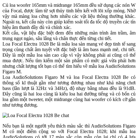
Củ loa woofer 165mm và midrange 165mm đều sử dụng các nón W
của Focal, được làm từ sợi thủy tinh liên kết với lõi xốp mỏng. Nhờ
vậy mà màng loa cứng hơn nhiều các vật liệu thông thường khác.
Ngoài ra, kết cấu này còn giúp kiểm soát tối đa tốc dộ truyền các tín
hiệu âm thanh đầy đủ và chính xác.
Kết cấu, vật liệu đặc biệt đem đến những màn trình âm trầm, âm
trung ngọt ngào, sâu lắng và chân thực đến từng chi tiết.
Loa Focal Electra 1028 Be là mẫu loa sàn mang vẻ đẹp tinh tế sang
trọng cùng chất âm tuyệt vời đặc biệt là âm bass mạnh mẽ, chi tiết.
Đây là một mẫu loa sàn cao cấp vì vậy không phải ai cũng có thể
mua được. Nếu tìm kiếm một sản phẩm có mức giá vừa phải hơn
nhưng chất lượng tốt bạn có thể tìm hiểu về mẫu loa AudioSolutions
Figaro M.
Loa AudioSolutions Figaro M và loa Focal Electra 1028 Be có
thông số kĩ thuật gần như tương đương nhau như khả năng chơi
bass (lần lượt là 32Hz và 34Hz), độ nhạy bằng nhau đều là 91dB.
Đây cũng là hai loa cùng là kiểu loa hai đường tiếng và có bốn củ
loa gồm một tweeter, một midrange cùng hai woofer có kích cỡ gần
như tương đương.
Nếu bạn là một người yêu thích màu sắc thì AudioSolutions Figaro
M có một điểm cộng so với Focal Electra 1028; khi mẫu loa
AudioSolutions có tới 17 màu sắc còn mẫu còn lại chỉ có 4 lựa