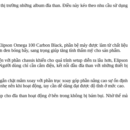
a thị trường những album đĩa than. Điều này kéo theo nhu cầu sử dụng
Elipson Omega 100 Carbon Black, phần bệ máy được làm từ chất liệu
n đen bóng bẩy, sang trọng giúp tăng tính thẩm mỹ cho sản phẩm.
 với phần chassis khiến cho quá trình setup diễn ra lâu hơn, Elipson
ười dùng chỉ cần cắm điện, kết nối đầu đĩa than với những thiết bị
ệc gắn chặt mâm xoay với phần trục xoay góp phần nâng cao sự ổn định
 nhẹ nên khi hoạt động, tay cần dễ dàng đạt được độ tĩnh ở mức cao.
úp cho đĩa than hoạt động ở bên trong không bị bám bụi. Nhờ thế mà