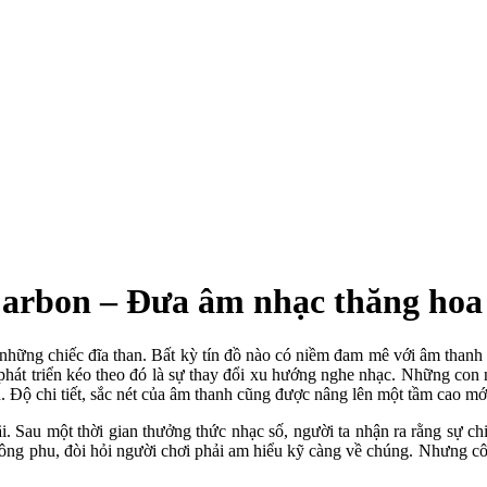
Carbon – Đưa âm nhạc thăng hoa
ững chiếc đĩa than. Bất kỳ tín đồ nào có niềm đam mê với âm thanh đ
át triển kéo theo đó là sự thay đổi xu hướng nghe nhạc. Những con ngườ
 Độ chi tiết, sắc nét của âm thanh cũng được nâng lên một tầm cao mớ
 Sau một thời gian thưởng thức nhạc số, người ta nhận ra rằng sự chi 
i công phu, đòi hỏi người chơi phải am hiểu kỹ càng về chúng. Nhưng c