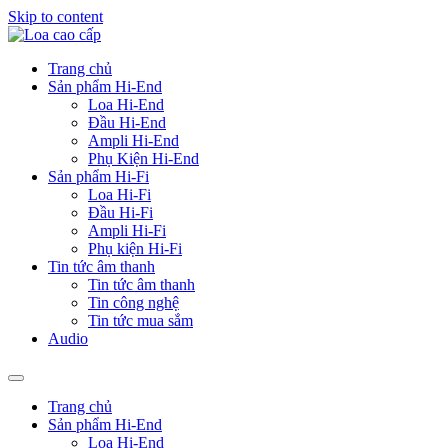
Skip to content
Trang chủ
Sản phẩm Hi-End
Loa Hi-End
Đầu Hi-End
Ampli Hi-End
Phụ Kiện Hi-End
Sản phẩm Hi-Fi
Loa Hi-Fi
Đầu Hi-Fi
Ampli Hi-Fi
Phụ kiện Hi-Fi
Tin tức âm thanh
Tin tức âm thanh
Tin công nghệ
Tin tức mua sắm
Audio
Trang chủ
Sản phẩm Hi-End
Loa Hi-End