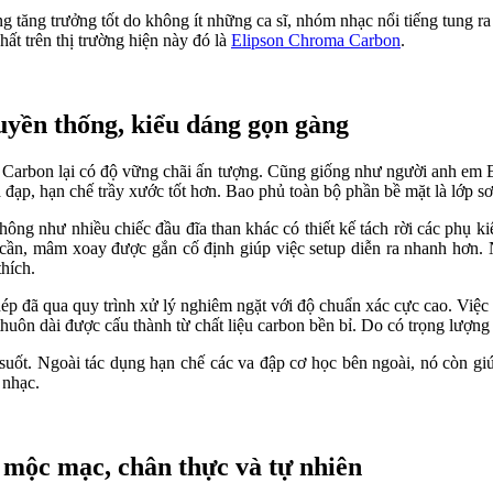
ng tăng trưởng tốt do không ít những ca sĩ, nhóm nhạc nổi tiếng tung r
ất trên thị trường hiện này đó là
Elipson Chroma Carbon
.
uyền thống, kiểu dáng gọn gàng
 Carbon lại có độ vững chãi ấn tượng. Cũng giống như người anh em 
p, hạn chế trầy xước tốt hơn. Bao phủ toàn bộ phần bề mặt là lớp sơ
g như nhiều chiếc đầu đĩa than khác có thiết kế tách rời các phụ kiện
cần, mâm xoay được gắn cố định giúp việc setup diễn ra nhanh hơn. Ng
thích.
thép đã qua quy trình xử lý nghiêm ngặt với độ chuẩn xác cực cao. Vi
huôn dài được cấu thành từ chất liệu carbon bền bỉ. Do có trọng lượng
 suốt. Ngoài tác dụng hạn chế các va đập cơ học bên ngoài, nó còn gi
 nhạc.
mộc mạc, chân thực và tự nhiên