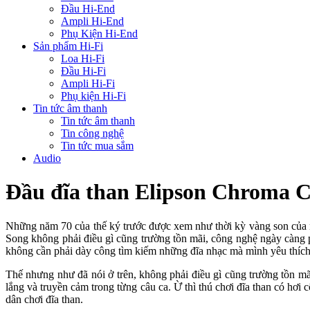
Đầu Hi-End
Ampli Hi-End
Phụ Kiện Hi-End
Sản phẩm Hi-Fi
Loa Hi-Fi
Đầu Hi-Fi
Ampli Hi-Fi
Phụ kiện Hi-Fi
Tin tức âm thanh
Tin tức âm thanh
Tin công nghệ
Tin tức mua sắm
Audio
Đầu đĩa than Elipson Chroma 
Những năm 70 của thế ký trước được xem như thời kỳ vàng son của nh
Song không phải điều gì cũng trường tồn mãi, công nghệ ngày càng ph
không cần phải dày công tìm kiếm những đĩa nhạc mà mình yêu thích.
Thế nhưng như đã nói ở trên, không phải điều gì cũng trường tồn mãi.
lắng và truyền cảm trong từng câu ca. Ừ thì thú chơi đĩa than có hơ
dân chơi đĩa than.