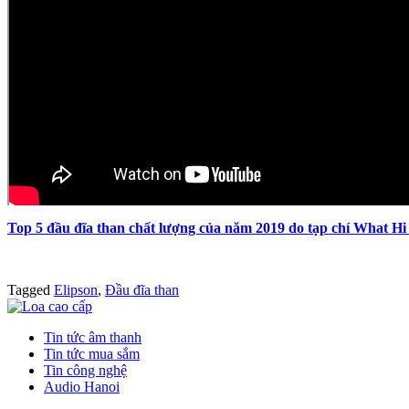
Top 5 đầu đĩa than chất lượng của năm 2019 do tạp chí What Hi
Tagged
Elipson
,
Đầu đĩa than
Tin tức âm thanh
Tin tức mua sắm
Tin công nghệ
Audio Hanoi