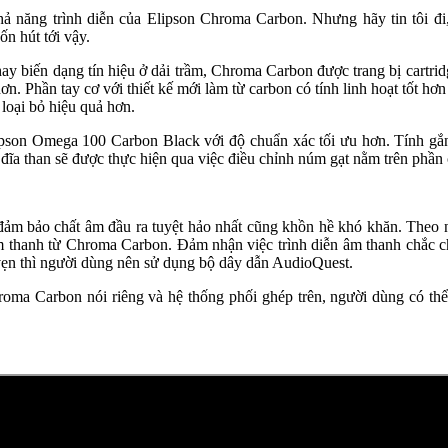
hả năng trình diễn của Elipson Chroma Carbon. Nhưng hãy tin tôi đi, 
n hút tới vậy.
ay biến dạng tín hiệu ở dải trầm, Chroma Carbon được trang bị cartr
ơn. Phần tay cơ với thiết kế mới làm từ carbon có tính linh hoạt tốt hơn
 loại bỏ hiệu quả hơn.
lipson Omega 100 Carbon Black với độ chuẩn xác tối ưu hơn. Tính gắ
 đĩa than sẽ được thực hiện qua việc điều chỉnh núm gạt nằm trên phần 
ảm bảo chất âm đầu ra tuyệt hảo nhất cũng khồn hề khó khăn. Theo n
âm thanh từ Chroma Carbon. Đảm nhận việc trình diễn âm thanh chắc ch
 vẹn thì người dùng nên sử dụng bộ dây dẫn AudioQuest.
Chroma Carbon nói riêng và hệ thống phối ghép trên, người dùng có t