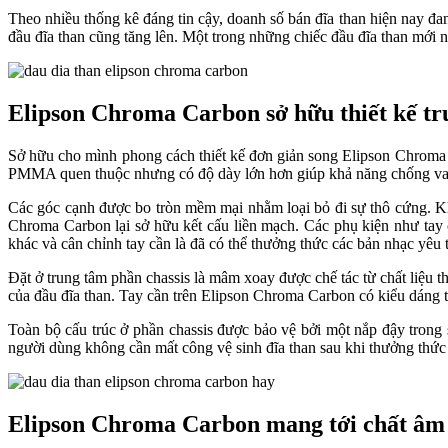
Theo nhiều thống kê đáng tin cậy, doanh số bán đĩa than hiện nay đa
đầu đĩa than cũng tăng lên. Một trong những chiếc đầu đĩa than mới nh
Elipson Chroma Carbon sở hữu thiết kế tr
Sở hữu cho mình phong cách thiết kế đơn giản song Elipson Chroma
PMMA quen thuộc nhưng có độ dày lớn hơn giúp khả năng chống va đạ
Các góc cạnh được bo tròn mềm mại nhằm loại bỏ đi sự thô cứng. Khôn
Chroma Carbon lại sở hữu kết cấu liền mạch. Các phụ kiện như tay 
khác và cân chỉnh tay cần là đã có thể thưởng thức các bản nhạc yêu 
Đặt ở trung tâm phần chassis là mâm xoay được chế tác từ chất liệu 
của đầu đĩa than. Tay cần trên Elipson Chroma Carbon có kiểu dáng t
Toàn bộ cấu trúc ở phần chassis được bảo vệ bởi một nắp đậy trong
người dùng không cần mất công vệ sinh đĩa than sau khi thưởng thức
Elipson Chroma Carbon mang tới chất âm 