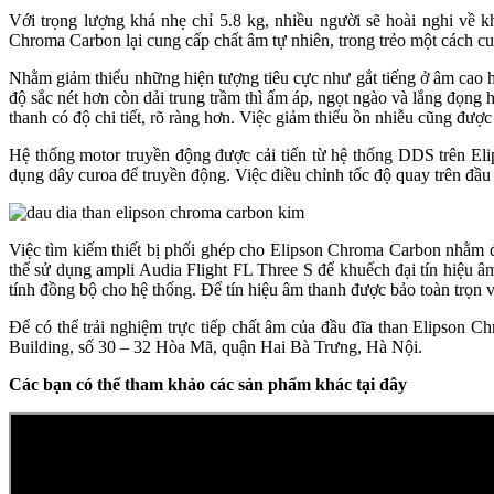
Với trọng lượng khá nhẹ chỉ 5.8 kg, nhiều người sẽ hoài nghi về k
Chroma Carbon lại cung cấp chất âm tự nhiên, trong trẻo một cách cuố
Nhằm giảm thiểu những hiện tượng tiêu cực như gắt tiếng ở âm cao h
độ sắc nét hơn còn dải trung trầm thì ấm áp, ngọt ngào và lắng đọng h
thanh có độ chi tiết, rõ ràng hơn. Việc giảm thiểu ồn nhiễu cũng được
Hệ thống motor truyền động được cải tiến từ hệ thống DDS trên E
dụng dây curoa để truyền động. Việc điều chỉnh tốc độ quay trên đầu
Việc tìm kiếm thiết bị phối ghép cho Elipson Chroma Carbon nhằm đ
thể sử dụng ampli Audia Flight FL Three S để khuếch đại tín hiệu 
tính đồng bộ cho hệ thống. Để tín hiệu âm thanh được bảo toàn trọn
Để có thể trải nghiệm trực tiếp chất âm của đầu đĩa than Elipson 
Building, số 30 – 32 Hòa Mã, quận Hai Bà Trưng, Hà Nội.
Các bạn có thể tham khảo các sản phẩm khác tại đây