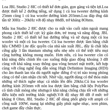
Loa JBL Studio 2 8IC có thiết kế đơn giản, gọn gàng và tiện lợi.Loa
được thiết kế 2 đường tiếng, sử dụng 1 củ loa tweeter đường kính
25mm cùng 1 củ loa woofer đường kính 203mm.Loa đáp ứng dải
tần từ 30Hz – 20kHz với độ nhạy 88dB, trở kháng 8Ohms.
Mẫu loa Studio 2 8IC được cho ra mắt vào cuối năm ngoái mang
phong cách thiết kế cực kỳ giản đơn, trẻ trung và năng động. JBL
Studio 2 8IC có thiết kế hai đường tiếng và sử dụng một củ loa
woofer và một củ loa tweeter. Củ loa tweeter được làm bằng chất
liệu CMMD Lite độc quyền của nhà sản xuất JBL, đây là chất liệu
cứng gấp 3 lần titanium nhưng siêu nhẹ nên có thể triệt tiêu mọi
cộng hưởng không mong muốn. Hơn nữa, củ loa tweeter còn có
khả năng điều chỉnh lên cao xuống thấp giao động khoảng 3 dB
cùng với khả năng xoay thông qua vòng benzel mặt trước, kết hợp
cùng với công nghệ ống dẫn sóng High Definition Imaging (HDI)
cho âm thanh lan tỏa dù người nghe đứng ở vị trí nào trong phòng
cũng có thể cảm nhận chi tiết. Nhờ vậy, người dùng có thể thỏa mãn
những sở thích nghe nhạc cá nhân lên đến 20khz.Củ loa woofer
đường kính 203mm với nón loa được làm bằng chất liệu PolyPlas
có tính chất mỏng nhẹ nhưngcó khả năng chống chịu tốt với những
điều kiện môi trường khắc nghiệt.Với độ nhạy 88 dB ở mức trở
kháng 8 Ohm, JBL Studio 2 8IC dễ dàng phối ghép với ampli có
công suất 100W, mang lại những giây phút nghe nhạc, xem phim,
chơi game đầy chân thực.