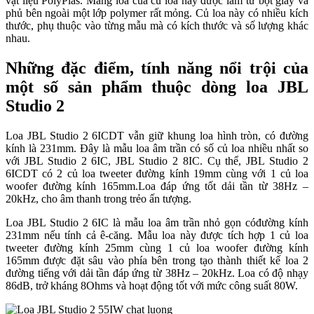
vật liệu PolyPlas. Màng loa của củ loa này được làm từ bột giấy và
phủ bên ngoài một lớp polymer rất mỏng. Củ loa này có nhiều kích
thước, phụ thuộc vào từng mẫu mà có kích thước và số lượng khác
nhau.
Những đặc điểm, tính năng nổi trội của
một số sản phẩm thuộc dòng loa JBL
Studio 2
Loa JBL Studio 2 6ICDT vẫn giữ khung loa hình tròn, có đường
kính là 231mm. Đây là mẫu loa âm trần có số củ loa nhiều nhất so
với JBL Studio 2 6IC, JBL Studio 2 8IC. Cụ thể, JBL Studio 2
6ICDT có 2 củ loa tweeter đường kính 19mm cùng với 1 củ loa
woofer đường kính 165mm.Loa đáp ứng tốt dải tần từ 38Hz –
20kHz, cho âm thanh trong trẻo ấn tượng.
Loa JBL Studio 2 6IC là mẫu loa âm trần nhỏ gọn cóđường kính
231mm nếu tính cả ê-căng. Mẫu loa này được tích hợp 1 củ loa
tweeter đường kính 25mm cùng 1 củ loa woofer đường kính
165mm được đặt sâu vào phía bên trong tạo thành thiết kế loa 2
đường tiếng với dải tần đáp ứng từ 38Hz – 20kHz. Loa có độ nhạy
86dB, trở kháng 8Ohms và hoạt động tốt với mức công suất 80W.