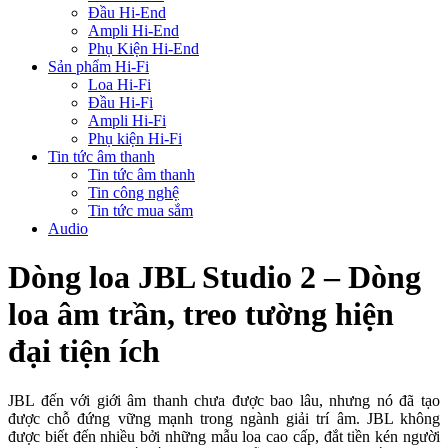
Đầu Hi-End
Ampli Hi-End
Phụ Kiện Hi-End
Sản phẩm Hi-Fi
Loa Hi-Fi
Đầu Hi-Fi
Ampli Hi-Fi
Phụ kiện Hi-Fi
Tin tức âm thanh
Tin tức âm thanh
Tin công nghệ
Tin tức mua sắm
Audio
Dòng loa JBL Studio 2 – Dòng
loa âm trần, treo tường hiện
đại tiện ích
JBL đến với giới âm thanh chưa được bao lâu, nhưng nó đã tạo
được chỗ đứng vững mạnh trong ngành giải trí âm. JBL không
được biết đến nhiều bởi những mẫu loa cao cấp, đắt tiền kén người