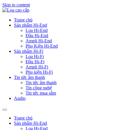
Skip to content
Trang chủ
Sản phẩm Hi-End
Loa Hi-End
Đầu Hi-End
Ampli Hi-End
Phụ Kiện Hi-End
Sản phẩm Hi-Fi
Loa Hi-Fi
Đầu Hi-Fi
Ampli Hi-Fi
Phụ kiện Hi-Fi
Tin tức âm thanh
Tin tức âm thanh
Tin công nghệ
Tin tức mua sắm
Audio
Trang chủ
Sản phẩm Hi-End
Loa Hi-End