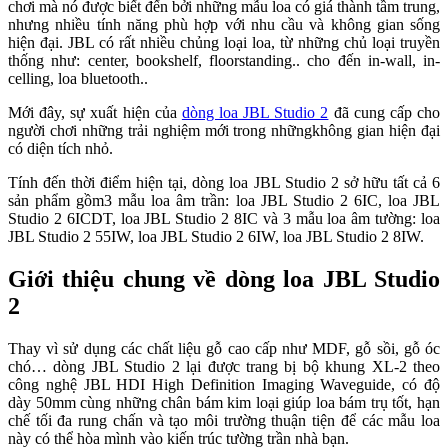
chơi mà nó được biết đến bởi những mẫu loa có giá thành tầm trung,
nhưng nhiều tính năng phù hợp với nhu cầu và không gian sống
hiện đại. JBL có rất nhiều chủng loại loa, từ những chủ loại truyền
thống như: center, bookshelf, floorstanding.. cho đến in-wall, in-
celling, loa bluetooth..
Mới đây, sự xuất hiện của
dòng loa JBL Studio 2
đã cung cấp cho
người chơi những trải nghiệm mới trong nhữngkhông gian hiện đại
có diện tích nhỏ.
Tính đến thời điểm hiện tại, dòng loa JBL Studio 2 sở hữu tất cả 6
sản phẩm gồm3 mẫu loa âm trần: loa JBL Studio 2 6IC, loa JBL
Studio 2 6ICDT, loa JBL Studio 2 8IC và 3 mẫu loa âm tường: loa
JBL Studio 2 55IW, loa JBL Studio 2 6IW, loa JBL Studio 2 8IW.
Giới thiệu chung về dòng loa JBL Studio
2
Thay vì sử dụng các chất liệu gỗ cao cấp như MDF, gỗ sồi, gỗ óc
chó… dòng JBL Studio 2 lại được trang bị bộ khung XL-2 theo
công nghệ JBL HDI High Definition Imaging Waveguide, có độ
dày 50mm cùng những chân bám kim loại giúp loa bám trụ tốt, hạn
chế tối đa rung chấn và tạo môi trường thuận tiện để các mẫu loa
này có thể hòa mình vào kiến trúc tường trần nhà bạn.