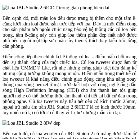
Bên cạnh đó, mỗi mẫu loa đều được trang bị thêm cho một tấm ê-
căng lưới kim loại được gắn trực tiếp với loa. Đây là một điểm cộng
cho sản phẩm bởi ngoài chức năng bảo vệ hệ thống các củ loa bên
trong, tấm ê-căng này còn giúp loa thêm phần đẹp mắt nhờ được
phủ bên ngoài một lớp sơn màu tùy theo ý thích hay kiến trúc từng
căn phòng.
Điểm cộng tiếp theo chính là hệ thống củ loa – điểm mấu chốt mang
đến sự thành công của một chiếc loa. Củ loa tweeter được làm từ
chất liệu CMMD® Lite, rất nhẹ nhưng cứng giúp triệt tiêu đáng kể
những cộng hưởng không mong muốn. Điểm nhấn trong thiết kế củ
loa tweeter là khả năng điều chỉnh giao động cùng khả năng xoay
thông qua vòng benzel ở mặt trước kết hợp với công nghệ ống dẫn
sóng High Definition Imaging (HDI) cho âm thanh lan tỏa giúp
người nghe có thể thưởng thức âm thanh chi tiết tại bất cứ đâu trong
phòng nghe. Củ loa tweeter này hầu hết đều có kích thước 25mm,
ngoại trừ mẫu âm trần JBL Studio 2 6ICDT là có kích thước 19mm,
tuy nhiên nó lại có tới 2 củ thay vì 1 như những mẫu còn lại.
Bên cạnh đó, củ loa woofer của JBL Stuido 2 có màng được làm từ