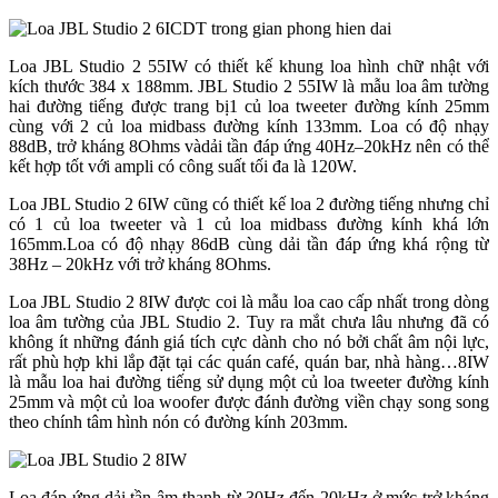
Loa JBL Studio 2 55IW có thiết kế khung loa hình chữ nhật với
kích thước 384 x 188mm. JBL Studio 2 55IW là mẫu loa âm tường
hai đường tiếng được trang bị1 củ loa tweeter đường kính 25mm
cùng với 2 củ loa midbass đường kính 133mm. Loa có độ nhạy
88dB, trở kháng 8Ohms vàdải tần đáp ứng 40Hz–20kHz nên có thể
kết hợp tốt với ampli có công suất tối đa là 120W.
Loa JBL Studio 2 6IW cũng có thiết kế loa 2 đường tiếng nhưng chỉ
có 1 củ loa tweeter và 1 củ loa midbass đường kính khá lớn
165mm.Loa có độ nhạy 86dB cùng dải tần đáp ứng khá rộng từ
38Hz – 20kHz với trở kháng 8Ohms.
Loa JBL Studio 2 8IW được coi là mẫu loa cao cấp nhất trong dòng
loa âm tường của JBL Studio 2. Tuy ra mắt chưa lâu nhưng đã có
không ít những đánh giá tích cực dành cho nó bởi chất âm nội lực,
rất phù hợp khi lắp đặt tại các quán café, quán bar, nhà hàng…8IW
là mẫu loa hai đường tiếng sử dụng một củ loa tweeter đường kính
25mm và một củ loa woofer được đánh đường viền chạy song song
theo chính tâm hình nón có đường kính 203mm.
Loa đáp ứng dải tần âm thanh từ 30Hz đến 20kHz ở mức trở kháng