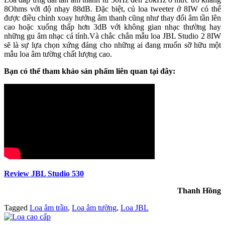
8Ohms với độ nhạy 88dB. Đặc biệt, củ loa tweeter ở 8IW có thể
được điều chỉnh xoay hướng âm thanh cũng như thay đổi âm tần lên
cao hoặc xuống thấp hơn 3dB với không gian nhạc thường hay
những gu âm nhạc cá tính.Và chắc chắn mẫu loa JBL Studio 2 8IW
sẽ là sự lựa chọn xứng đáng cho những ai đang muốn sỡ hữu một
mẫu loa âm tường chất lượng cao.
Bạn có thể tham khảo sản phẩm liên quan tại đây:
Review JBL Studio 530
Thanh Hồng
Tagged
Loa âm trần
,
Loa âm tường
,
Loa JBL